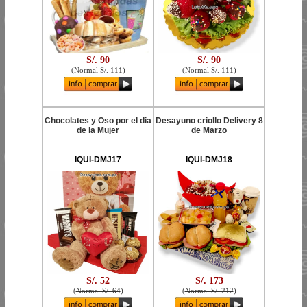
S/. 90
S/. 90
(
Normal S/. 111
)
(
Normal S/. 111
)
Chocolates y Oso por el dia
Desayuno criollo Delivery 8
de la Mujer
de Marzo
IQUI-DMJ17
IQUI-DMJ18
S/. 52
S/. 173
(
Normal S/. 64
)
(
Normal S/. 212
)