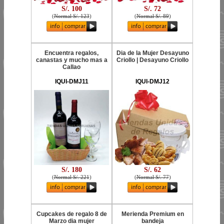
S/. 100
S/. 72
(
Normal S/. 123
)
(
Normal S/. 89
)
Encuentra regalos,
Dia de la Mujer Desayuno
canastas y mucho mas a
Criollo | Desayuno Criollo
Callao
IQUI-DMJ11
IQUI-DMJ12
S/. 180
S/. 62
(
Normal S/. 221
)
(
Normal S/. 77
)
Cupcakes de regalo 8 de
Merienda Premium en
Marzo dia mujer
bandeja