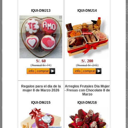
IQUI-DMJ13
IQUI-DMJ14
S/. 60
S/. 200
(
Normal S/. 74
)
(
Normal S/. 245
)
Regalos para el dia de la
Arreglos Frutales Dia Mujer
mujer 8 de Marzo 2026
- Fresas con Chocolate 8 de
Marzo
IQUI-DMJ15
IQUI-DMJ16