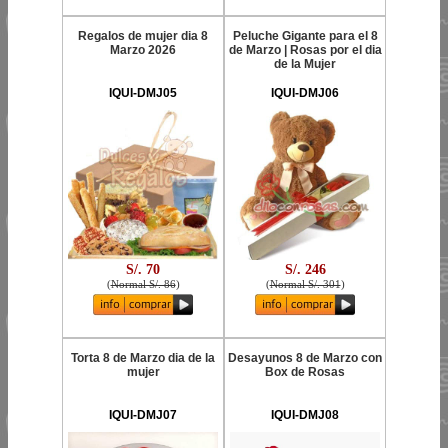
Regalos de mujer dia 8
Peluche Gigante para el 8
Marzo 2026
de Marzo | Rosas por el dia
de la Mujer
IQUI-DMJ05
IQUI-DMJ06
S/. 70
S/. 246
(
Normal S/. 86
)
(
Normal S/. 301
)
Torta 8 de Marzo dia de la
Desayunos 8 de Marzo con
mujer
Box de Rosas
IQUI-DMJ07
IQUI-DMJ08