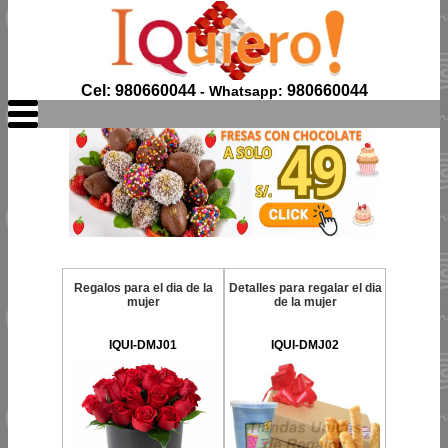
Cel: 980660044
980660044
- Whatsapp:
Regalos para el dia de la
Detalles para regalar el dia
mujer
de la mujer
IQUI-DMJ01
IQUI-DMJ02