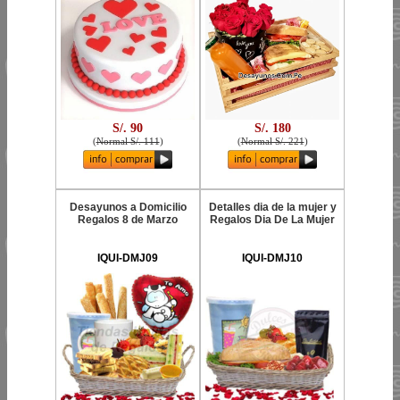
S/. 90
S/. 180
(
Normal S/. 111
)
(
Normal S/. 221
)
Desayunos a Domicilio
Detalles dia de la mujer y
Regalos 8 de Marzo
Regalos Dia De La Mujer
IQUI-DMJ09
IQUI-DMJ10