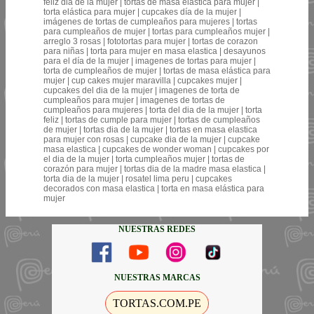
feliz dia de la mujer | tortas de masa elastica para mujer |
torta elástica para mujer | cupcakes día de la mujer |
imágenes de tortas de cumpleaños para mujeres | tortas
para cumpleaños de mujer | tortas para cumpleaños mujer |
arreglo 3 rosas | fototortas para mujer | tortas de corazon
para niñas | torta para mujer en masa elastica | desayunos
para el día de la mujer | imagenes de tortas para mujer |
torta de cumpleaños de mujer | tortas de masa elástica para
mujer | cup cakes mujer maravilla | cupcakes mujer |
cupcakes del dia de la mujer | imagenes de torta de
cumpleaños para mujer | imagenes de tortas de
cumpleaños para mujeres | torta del dia de la mujer | torta
feliz | tortas de cumple para mujer | tortas de cumpleaños
de mujer | tortas dia de la mujer | tortas en masa elastica
para mujer con rosas | cupcake dia de la mujer | cupcake
masa elastica | cupcakes de wonder woman | cupcakes por
el dia de la mujer | torta cumpleaños mujer | tortas de
corazón para mujer | tortas dia de la madre masa elastica |
torta dia de la mujer | rosatel lima peru | cupcakes
decorados con masa elastica | torta en masa elástica para
mujer
NUESTRAS REDES
NUESTRAS MARCAS
TORTAS.COM.PE