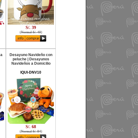
S/. 39
(
Normal S/. 49
)
 a
Desayuno Navideño con
peluche | Desayunos
Navideños a Domicilio
IQUI-DNV10
S/. 68
(
Normal S/. 84
)