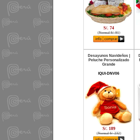
S/. 74
(
Normal S/. 91
)
Desayunos Navideños |
Peluche Personalizado
Grande
IQUI-DNV06
S/. 189
(
Normal S/. 232
)