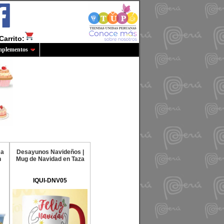
Carrito:
plementos
 a
Desayunos Navideños |
n
Mug de Navidad en Taza
IQUI-DNV05