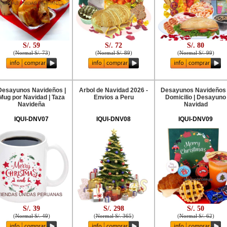
S/. 59
S/. 72
S/. 80
(
Normal S/. 73
)
(
Normal S/. 89
)
(
Normal S/. 99
)
Desayunos Navideños |
Arbol de Navidad 2026 -
Desayunos Navideños
Mug por Navidad | Taza
Envios a Peru
Domicilio | Desayuno
Navideña
Navidad
IQUI-DNV07
IQUI-DNV08
IQUI-DNV09
S/. 39
S/. 298
S/. 50
(
Normal S/. 49
)
(
Normal S/. 365
)
(
Normal S/. 62
)