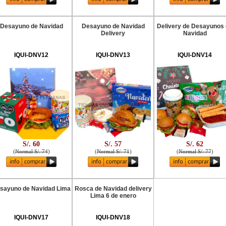
Desayuno de Navidad
Desayuno de Navidad
Delivery de Desayunos
Delivery
Navidad
IQUI-DNV12
IQUI-DNV13
IQUI-DNV14
S/. 60
S/. 57
S/. 62
(
Normal S/. 74
)
(
Normal S/. 71
)
(
Normal S/. 77
)
sayuno de Navidad Lima
Rosca de Navidad delivery
Lima 6 de enero
IQUI-DNV17
IQUI-DNV18