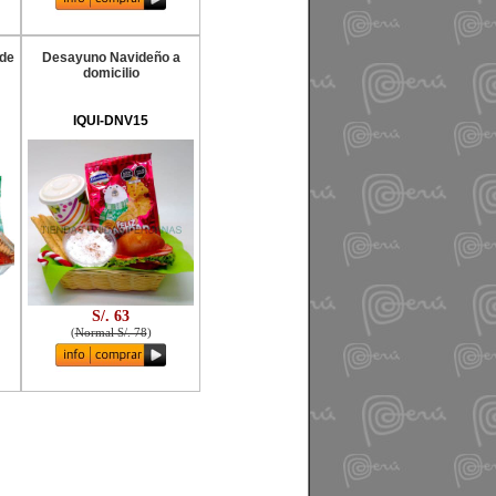
 de
Desayuno Navideño a
domicilio
IQUI-DNV15
S/. 63
(
Normal S/. 78
)