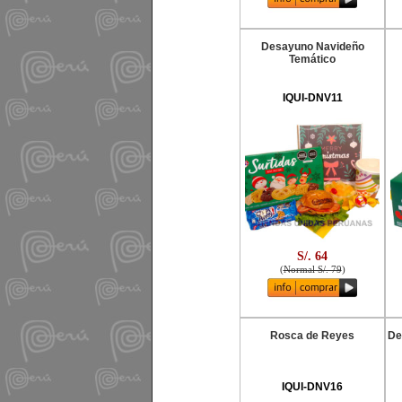
Desayuno Navideño
Temático
IQUI-DNV11
S/. 64
(
Normal S/. 79
)
Rosca de Reyes
De
IQUI-DNV16