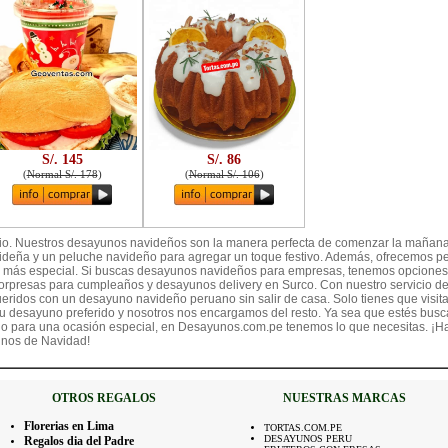
S/. 145
S/. 86
(
Normal S/. 178
)
(
Normal S/. 106
)
io. Nuestros desayunos navideños son la manera perfecta de comenzar la maña
ideña y un peluche navideño para agregar un toque festivo. Además, ofrecemos p
n más especial. Si buscas desayunos navideños para empresas, tenemos opciones 
presas para cumpleaños y desayunos delivery en Surco. Con nuestro servicio de
eridos con un desayuno navideño peruano sin salir de casa. Solo tienes que visitar
u desayuno preferido y nosotros nos encargamos del resto. Ya sea que estés bus
no para una ocasión especial, en Desayunos.com.pe tenemos lo que necesitas. ¡Ha
unos de Navidad!
OTROS REGALOS
NUESTRAS MARCAS
Florerias en Lima
TORTAS.COM.PE
DESAYUNOS PERU
Regalos dia del Padre