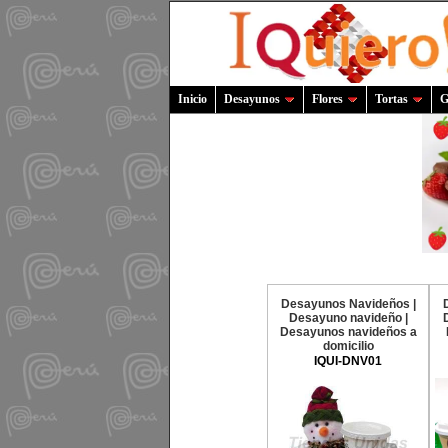
Inicio
Desayunos
Flores
Tortas
G
Desayunos Navideños |
Desayuno navideño |
Desayunos navideños a
domicilio
IQUI-DNV01