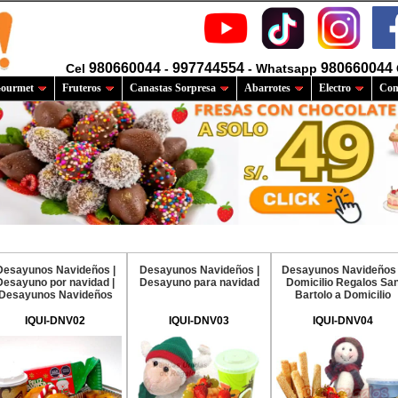
980660044
997744554
980660044
Cel
-
- Whatsapp
ourmet
Fruteros
Canastas Sorpresa
Abarrotes
Electro
Com
Desayunos Navideños |
Desayunos Navideños |
Desayunos Navideños
Desayuno por navidad |
Desayuno para navidad
Domicilio Regalos Sa
Desayunos Navideños
Bartolo a Domicilio
IQUI-DNV02
IQUI-DNV03
IQUI-DNV04