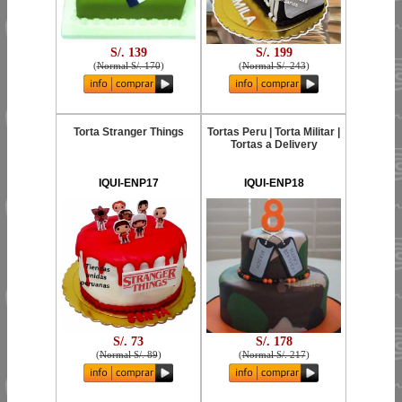
S/. 139
S/. 199
(
Normal S/. 170
)
(
Normal S/. 243
)
Torta Stranger Things
Tortas Peru | Torta Militar |
Tortas a Delivery
IQUI-ENP17
IQUI-ENP18
S/. 73
S/. 178
(
Normal S/. 89
)
(
Normal S/. 217
)