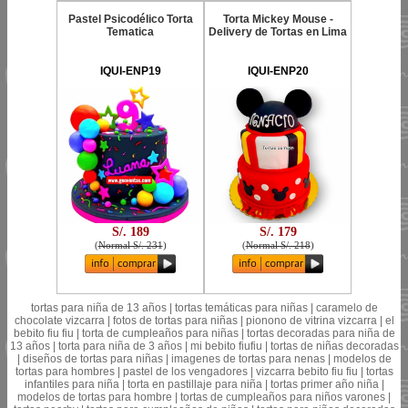
Pastel Psicodélico Torta
Torta Mickey Mouse -
Tematica
Delivery de Tortas en Lima
IQUI-ENP19
IQUI-ENP20
S/. 189
S/. 179
(
Normal S/. 231
)
(
Normal S/. 218
)
tortas para niña de 13 años | tortas temáticas para niñas | caramelo de
chocolate vizcarra | fotos de tortas para niñas | pionono de vitrina vizcarra | el
bebito fiu fiu | torta de cumpleaños para niñas | tortas decoradas para niña de
13 años | torta para niña de 3 años | mi bebito fiufiu | tortas de niñas decoradas
| diseños de tortas para niñas | imagenes de tortas para nenas | modelos de
tortas para hombres | pastel de los vengadores | vizcarra bebito fiu fiu | tortas
infantiles para niña | torta en pastillaje para niña | tortas primer año niña |
modelos de tortas para hombre | tortas de cumpleaños para niños varones |