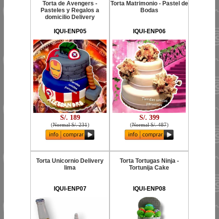
Torta de Avengers -
Torta Matrimonio - Pastel de
Pasteles y Regalos a
Bodas
domicilio Delivery
IQUI-ENP05
IQUI-ENP06
S/. 189
S/. 399
(
Normal S/. 231
)
(
Normal S/. 487
)
Torta Unicornio Delivery
Torta Tortugas Ninja -
lima
Tortunija Cake
IQUI-ENP07
IQUI-ENP08