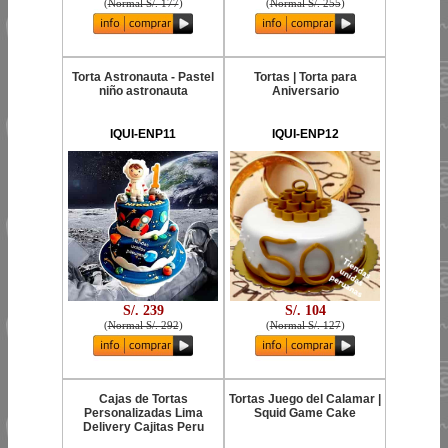
(
Normal S/. 177
)
(
Normal S/. 255
)
Torta Astronauta - Pastel
Tortas | Torta para
niño astronauta
Aniversario
IQUI-ENP11
IQUI-ENP12
S/. 239
S/. 104
(
Normal S/. 292
)
(
Normal S/. 127
)
Cajas de Tortas
Tortas Juego del Calamar |
Personalizadas Lima
Squid Game Cake
Delivery Cajitas Peru