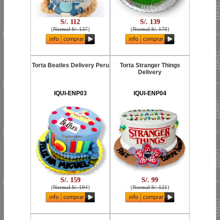
S/. 112
S/. 139
(
Normal S/. 137
)
(
Normal S/. 170
)
Torta Beatles Delivery Peru
Torta Stranger Things
Delivery
IQUI-ENP03
IQUI-ENP04
S/. 159
S/. 99
(
Normal S/. 194
)
(
Normal S/. 121
)