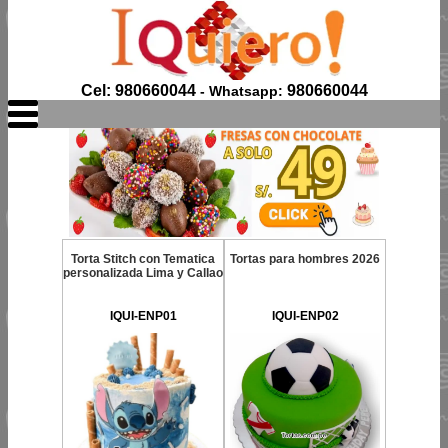
Cel: 980660044
980660044
- Whatsapp:
Torta Stitch con Tematica
Tortas para hombres 2026
personalizada Lima y Callao
IQUI-ENP01
IQUI-ENP02