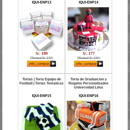
IQUI-ENP13
IQUI-ENP14
S/. 199
S/. 177
(
Normal S/. 243
)
(
Normal S/. 216
)
Tortas | Torta Equipo de
Torta de Graduacion y
Football | Tortas Tematicas
Regalos Personalizados
Universidad Lima
IQUI-ENP15
IQUI-ENP16