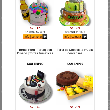
S/. 112
S/. 399
(
Normal S/. 137
)
(
Normal S/. 487
)
Tortas Peru | Tortas con
Torta de Chocolate y Caja
Diseño | Tortas Temáticas
con Rosas
IQUI-ENP09
IQUI-ENP10
S/. 145
S/. 209