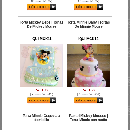
(
Normal S/. 86
)
(
Normal S/. 76
)
Torta Mickey Bebe | Tortas
Torta Minnie Baby | Tortas
De Mickey Mouse
De Minnie Mouse
IQUI-MCK11
IQUI-MCK12
S/. 198
S/. 168
(
Normal S/. 241
)
(
Normal S/. 204
)
Torta Minnie Coqueta a
Pastel Mickey Mousse |
domicilio
Torta Minnie con moño