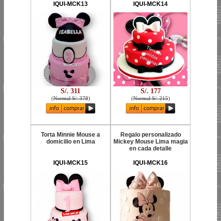
IQUI-MCK13
IQUI-MCK14
S/. 311
S/. 177
(
Normal S/. 378
)
(
Normal S/. 215
)
Torta Minnie Mouse a
Regalo personalizado
domicilio en Lima
Mickey Mouse Lima magia
en cada detalle
IQUI-MCK15
IQUI-MCK16