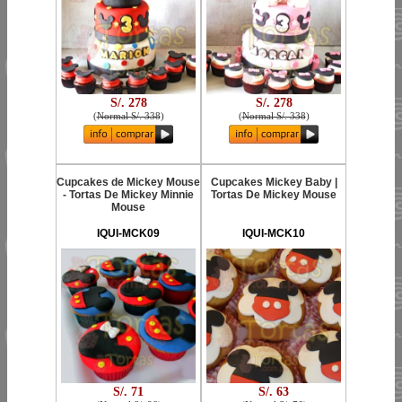
S/. 278
S/. 278
(
Normal S/. 338
)
(
Normal S/. 338
)
Cupcakes de Mickey Mouse
Cupcakes Mickey Baby |
- Tortas De Mickey Minnie
Tortas De Mickey Mouse
Mouse
IQUI-MCK09
IQUI-MCK10
S/. 71
S/. 63