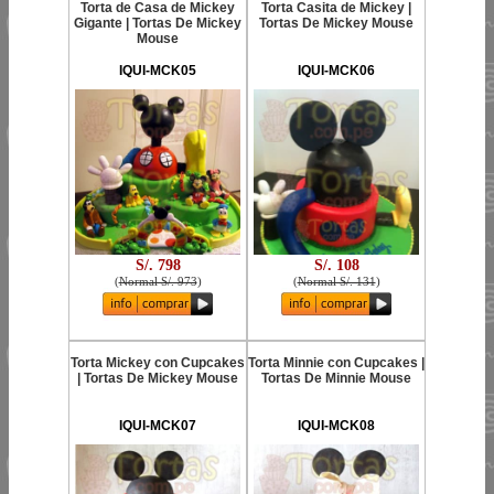
Torta de Casa de Mickey
Torta Casita de Mickey |
Gigante | Tortas De Mickey
Tortas De Mickey Mouse
Mouse
IQUI-MCK05
IQUI-MCK06
S/. 798
S/. 108
(
Normal S/. 973
)
(
Normal S/. 131
)
Torta Mickey con Cupcakes
Torta Minnie con Cupcakes |
| Tortas De Mickey Mouse
Tortas De Minnie Mouse
IQUI-MCK07
IQUI-MCK08