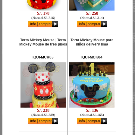
S/. 178
S/. 258
(
Normal S/. 216
)
(
Normal S/. 314
)
Torta Mickey Mouse | Torta
Torta Mickey Mouse para
Mickey Mouse de tres pisos
niños delivery lima
IQUI-MCK03
IQUI-MCK04
S/. 238
S/. 136
(
Normal S/. 289
)
(
Normal S/. 165
)