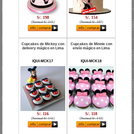
S/. 198
S/. 154
(
Normal S/. 241
)
(
Normal S/. 187
)
Cupcakes de Mickey con
Cupcakes de Minnie con
delivery mágico en Lima
envío mágico en Lima
IQUI-MCK17
IQUI-MCK18
S/. 116
S/. 118
(
Normal S/. 141
)
(
Normal S/. 143
)