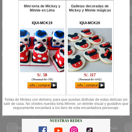
Mini torta de Mickey y
Galletas decoradas de
Minnie en Lima
Mickey y Minnie mágicas
IQUI-MCK19
IQUI-MCK20
S/. 58
S/. 117
(
Normal S/. 70
)
(
Normal S/. 142
)
Tortas de Mickey con delivery, para que puedas disfrutar de estas delicias sin
salir de casa. No olvides nuestra torta Minnie, un deleite visual y gustativo que
seguramente encantará a los fans de esta encantadora personaje.
NUESTRAS REDES