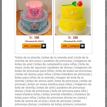
S/. 500
S/. 260
(
Normal S/. 611
)
(
Normal S/. 318
)
Tortas de la.sirenita | tortas de la sirenita ariel | torta de la
sirenita de dos pisos | pasteles de princesas | imágenes de
tortas de ariel | tortas de cumpleaños para niñas | torta de
masa | torta de rapunzel | pasteles de disney | imagenes de
tortas de princesas para niñas | torta de todas las princesas
| tortas de disney para niñas | tortas infantiles de princesas |
tortas para niñas de la sirenita | imagen de torta de la
sirenita | tortas de sirena ariel | torta de.princesas | tortas de
pricesas | tortas en masa elastica para niñas | imágenes de
torta de sirenita | tortas de ariel | pasteles de princesas
disney | torta de primcesas | torta de princesa para niña |
masa elastica tortas | tortas sirenita infantiles | modelos de
tortas para niñas | tortas de princesas disney en crema |
torta de sirena de un piso | torta de pricesas | tortas
princesas disney | modelos de tortas primera comunion