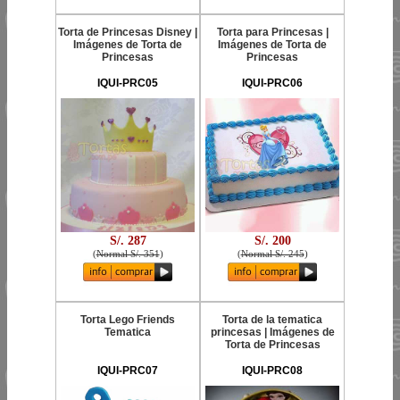
Torta de Princesas Disney |
Torta para Princesas |
Imágenes de Torta de
Imágenes de Torta de
Princesas
Princesas
IQUI-PRC05
IQUI-PRC06
S/. 287
S/. 200
(
Normal S/. 351
)
(
Normal S/. 245
)
Torta Lego Friends
Torta de la tematica
Tematica
princesas | Imágenes de
Torta de Princesas
IQUI-PRC07
IQUI-PRC08