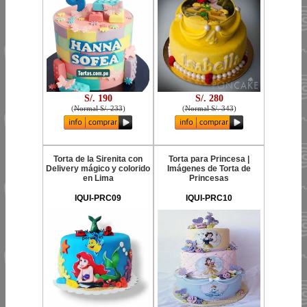
S/. 190
S/. 280
(
Normal S/. 233
)
(
Normal S/. 343
)
Torta de la Sirenita con
Torta para Princesa |
Delivery mágico y colorido
Imágenes de Torta de
en Lima
Princesas
IQUI-PRC09
IQUI-PRC10