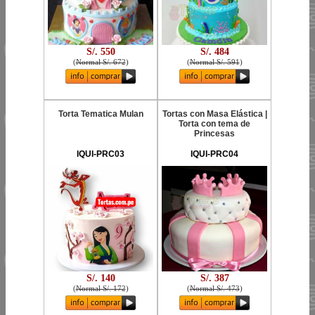
S/. 550
S/. 484
(
Normal S/. 672
)
(
Normal S/. 591
)
Torta Tematica Mulan
Tortas con Masa Elástica |
Torta con tema de
Princesas
IQUI-PRC03
IQUI-PRC04
S/. 140
S/. 387
(
Normal S/. 172
)
(
Normal S/. 473
)