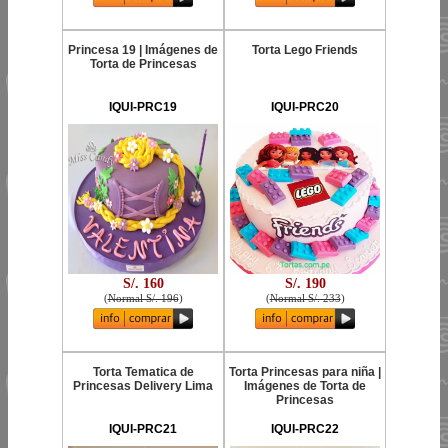
Princesa 19 | Imágenes de
Torta Lego Friends
Torta de Princesas
IQUI-PRC19
IQUI-PRC20
S/. 160
S/. 190
(
Normal S/. 196
)
(
Normal S/. 233
)
Torta Tematica de
Torta Princesas para niña |
Princesas Delivery Lima
Imágenes de Torta de
Princesas
IQUI-PRC21
IQUI-PRC22