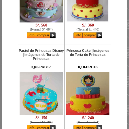
S/. 560
S/. 360
(
Normal S/. 684
)
(
Normal S/. 440
)
Pastel de Princesas Disney
Princesa Cake | Imágenes
| Imágenes de Torta de
de Torta de Princesas
Princesas
IQUI-PRC17
IQUI-PRC18
S/. 150
S/. 240
(
Normal S/. 184
)
(
Normal S/. 294
)