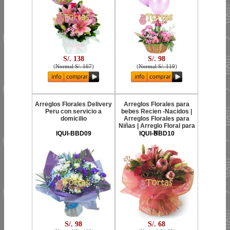
S/. 138
S/. 98
(
Normal S/. 167
)
(
Normal S/. 119
)
Arreglos Florales Delivery
Arreglos Florales para
Peru con servicio a
bebes Recien -Nacidos |
domicilio
Arreglos Florales para
Niñas | Arreglo Floral para
Ni
IQUI-BBD09
IQUI-BBD10
S/. 98
S/. 68