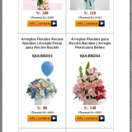
S/. 188
S/. 118
(
Normal S/. 228
)
(
Normal S/. 143
)
Arreglos Florales Recien
Arreglos Florales para
Nacidos | Arreglo Floral
Recién Nacidos | Arreglo
para Recien Nacido
Floral para Bebes
IQUI-BBD03
IQUI-BBD04
S/. 88
S/. 148
(
Normal S/. 106
)
(
Normal S/. 180
)