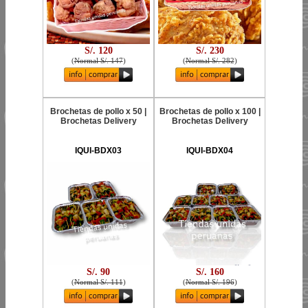
S/. 120
S/. 230
(
Normal S/. 147
)
(
Normal S/. 282
)
Brochetas de pollo x 50 |
Brochetas de pollo x 100 |
Brochetas Delivery
Brochetas Delivery
IQUI-BDX03
IQUI-BDX04
S/. 90
S/. 160
(
Normal S/. 111
)
(
Normal S/. 196
)