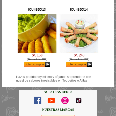
IQUI-BDX13
IQUI-BDX14
S/. 150
S/. 240
(
Normal S/. 184
)
(
Normal S/. 294
)
Haz tu pedido hoy mismo y déjanos sorprenderte con
nuestros sabores irresistibles en Tequeños o Alitas
NUESTRAS REDES
NUESTRAS MARCAS