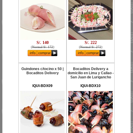
S/. 140
S/. 222
(
Normal S/. 172
)
(
Normal S/. 272
)
Guindones c/tocino x 50 |
Bocaditos Delivery a
Bocaditos Delivery
domicilio en Lima y Callao -
San Juan de Lurigancho
IQUI-BDX09
IQUI-BDX10