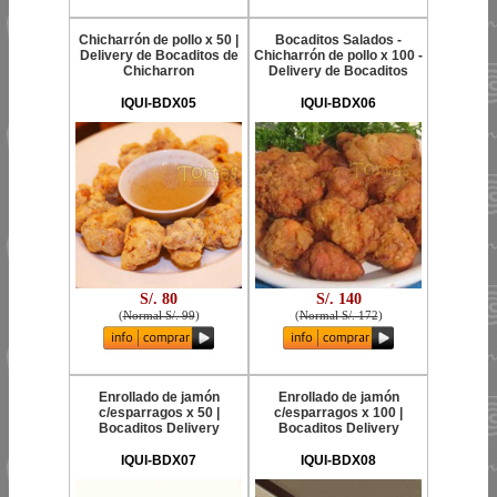
Chicharrón de pollo x 50 |
Bocaditos Salados -
Delivery de Bocaditos de
Chicharrón de pollo x 100 -
Chicharron
Delivery de Bocaditos
IQUI-BDX05
IQUI-BDX06
S/. 80
S/. 140
(
Normal S/. 99
)
(
Normal S/. 172
)
Enrollado de jamón
Enrollado de jamón
c/esparragos x 50 |
c/esparragos x 100 |
Bocaditos Delivery
Bocaditos Delivery
IQUI-BDX07
IQUI-BDX08