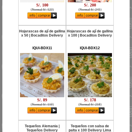
S/. 100
S/. 200
(
Normal S/. 123
)
(
Normal S/. 245
)
Hojarascas de ají de gallina
Hojarascas de ají de gallina
x 50 | Bocaditos Delivery
x 100 | Bocaditos Delivery
IQUI-BDX11
IQUI-BDX12
S/. 89
S/. 178
(
Normal S/. 110
)
(
Normal S/. 218
)
Tequeños Alemania |
Tequeños con salsa de
Tequeños Delivery
palta x 100 Delivery Lima