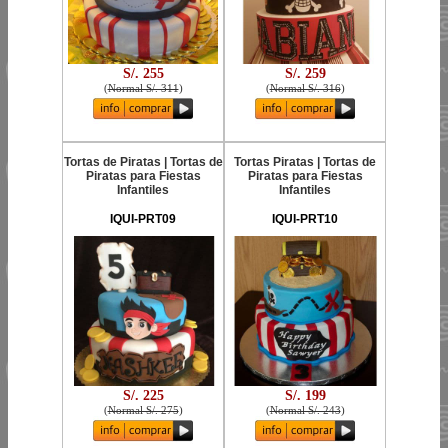
S/. 255
S/. 259
(
Normal S/. 311
)
(
Normal S/. 316
)
Tortas de Piratas | Tortas de
Tortas Piratas | Tortas de
Piratas para Fiestas
Piratas para Fiestas
Infantiles
Infantiles
IQUI-PRT09
IQUI-PRT10
S/. 225
S/. 199
(
Normal S/. 275
)
(
Normal S/. 243
)