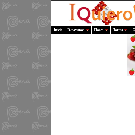
Inicio
Desayunos
Flores
Tortas
G