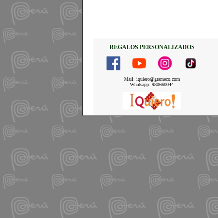
REGALOS PERSONALIZADOS
Mail: iquiero@grameco.com
Whatsapp: 980660044