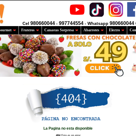
980660044
997744554
980660044
Cel
-
- Whatsapp
ourmet
Fruteros
Canastas Sorpresa
Abarrotes
Electro
Com
La Pagina no esta disponible
404
Esto es un error