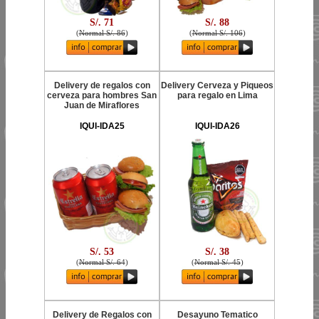
S/. 71
S/. 88
(
Normal S/. 86
)
(
Normal S/. 106
)
Delivery de regalos con
Delivery Cerveza y Piqueos
cerveza para hombres San
para regalo en Lima
Juan de Miraflores
IQUI-IDA25
IQUI-IDA26
S/. 53
S/. 38
(
Normal S/. 64
)
(
Normal S/. 45
)
Delivery de Regalos con
Desayuno Tematico