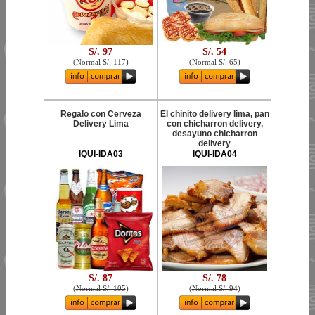
S/. 97
S/. 54
(
Normal S/. 117
)
(
Normal S/. 65
)
Regalo con Cerveza
El chinito delivery lima, pan
Delivery Lima
con chicharron delivery,
desayuno chicharron
delivery
IQUI-IDA03
IQUI-IDA04
S/. 87
S/. 78
(
Normal S/. 105
)
(
Normal S/. 94
)