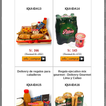
IQUI-IDA13
IQUI-IDA14
S/. 166
S/. 143
(
Normal S/. 202
)
(
Normal S/. 173
)
Delivery de regalos para
Regalo ejecutivo mix
caballeros
gourmet - Delivery Gourmet
Lima y Callao
IQUI-IDA15
IQUI-IDA16