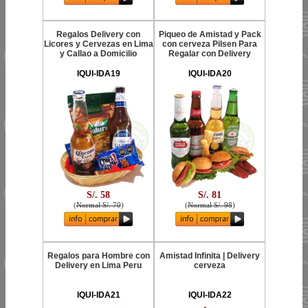
Regalos Delivery con
Piqueo de Amistad y Pack
Licores y Cervezas en Lima
con cerveza Pilsen Para
y Callao a Domicilio
Regalar con Delivery
IQUI-IDA19
IQUI-IDA20
S/. 58
S/. 81
(
Normal S/. 70
)
(
Normal S/. 98
)
Regalos para Hombre con
Amistad Infinita | Delivery
Delivery en Lima Peru
cerveza
IQUI-IDA21
IQUI-IDA22