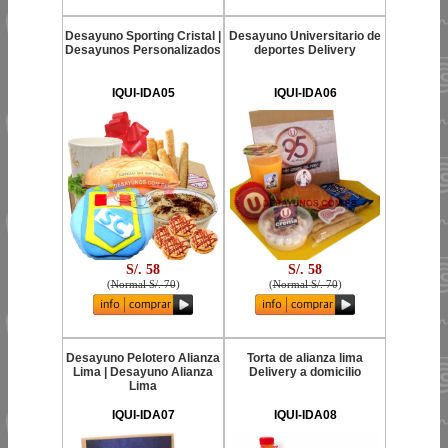
Desayuno Sporting Cristal |
Desayuno Universitario de
Desayunos Personalizados
deportes Delivery
IQUI-IDA05
IQUI-IDA06
S/. 58
S/. 58
(
Normal S/. 70
)
(
Normal S/. 70
)
Desayuno Pelotero Alianza
Torta de alianza lima
Lima | Desayuno Alianza
Delivery a domicilio
Lima
IQUI-IDA07
IQUI-IDA08