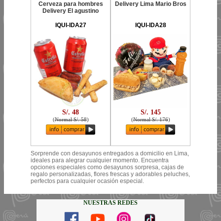
Cerveza para hombres
Delivery Lima Mario Bros
Delivery El agustino
IQUI-IDA27
IQUI-IDA28
S/. 48
S/. 145
(
Normal S/. 58
)
(
Normal S/. 176
)
Sorprende con desayunos entregados a domicilio en Lima,
ideales para alegrar cualquier momento. Encuentra
opciones especiales como desayunos sorpresa, cajas de
regalo personalizadas, flores frescas y adorables peluches,
perfectos para cualquier ocasión especial.
NUESTRAS REDES