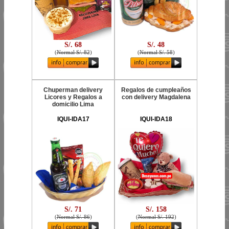
S/. 68
S/. 48
(
Normal S/. 82
)
(
Normal S/. 58
)
Chuperman delivery
Regalos de cumpleaños
Licores y Regalos a
con delivery Magdalena
domicilio Lima
IQUI-IDA17
IQUI-IDA18
S/. 71
S/. 158
(
Normal S/. 86
)
(
Normal S/. 192
)