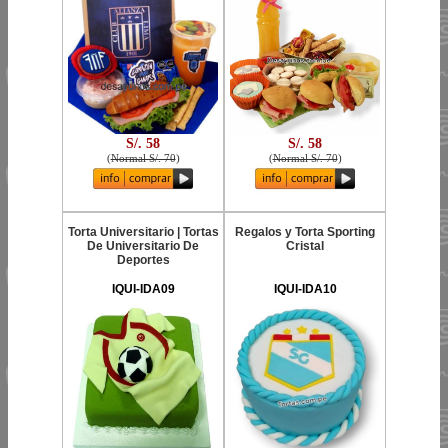
S/. 58
S/. 58
(
Normal S/. 70
)
(
Normal S/. 70
)
Torta Universitario | Tortas
Regalos y Torta Sporting
De Universitario De
Cristal
Deportes
IQUI-IDA09
IQUI-IDA10