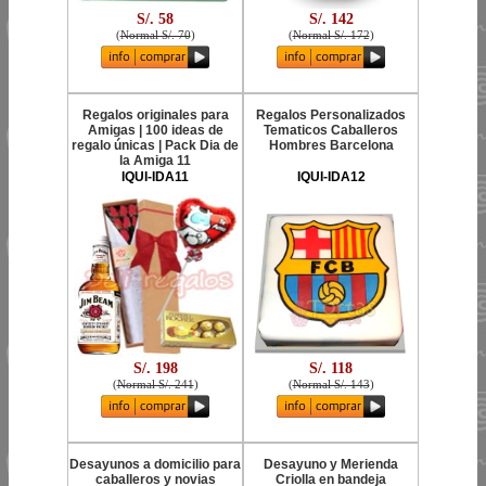
S/. 58
S/. 142
(
Normal S/. 70
)
(
Normal S/. 172
)
Regalos originales para
Regalos Personalizados
Amigas | 100 ideas de
Tematicos Caballeros
regalo únicas | Pack Dia de
Hombres Barcelona
la Amiga 11
IQUI-IDA11
IQUI-IDA12
S/. 198
S/. 118
(
Normal S/. 241
)
(
Normal S/. 143
)
Desayunos a domicilio para
Desayuno y Merienda
caballeros y novias
Criolla en bandeja