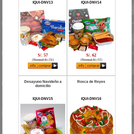
IQUI-DNV13
IQUI-DNV14
S/. 57
S/. 62
(
Normal S/. 71
)
(
Normal S/. 77
)
Desayuno Navideño a
Rosca de Reyes
domicilio
IQUI-DNV15
IQUI-DNV16