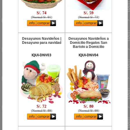
S/. 74
S/. 59
(
Normal S/. 91
)
(
Normal S/. 73
)
Desayunos Navideños |
Desayunos Navideños a
Desayuno para navidad
Domicilio Regalos San
Bartolo a Domicilio
IQUI-DNV03
IQUI-DNV04
S/. 72
S/. 80
(
Normal S/. 89
)
(
Normal S/. 99
)