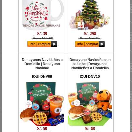
S/. 39
S/. 298
(
Normal S/. 49
)
(
Normal S/. 365
)
Desayunos Navideños a
Desayuno Navideño con
Domicilio | Desayuno
peluche | Desayunos
Navidad
Navideños a Domicilio
IQUI-DNV09
IQUI-DNV10
S/. 50
S/. 68