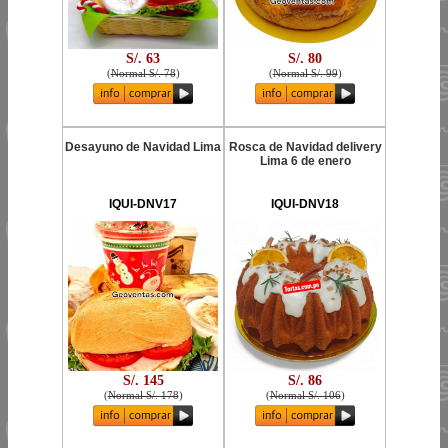
S/. 63
S/. 80
(
Normal S/. 78
)
(
Normal S/. 99
)
Desayuno de Navidad Lima
Rosca de Navidad delivery
Lima 6 de enero
IQUI-DNV17
IQUI-DNV18
S/. 145
S/. 86
(
Normal S/. 178
)
(
Normal S/. 106
)