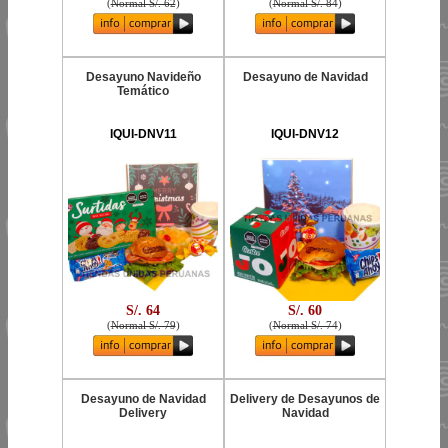
(
Normal S/. 62
)
(
Normal S/. 84
)
Desayuno Navideño
Desayuno de Navidad
Temático
IQUI-DNV11
IQUI-DNV12
S/. 64
S/. 60
(
Normal S/. 79
)
(
Normal S/. 74
)
Desayuno de Navidad
Delivery de Desayunos de
Delivery
Navidad