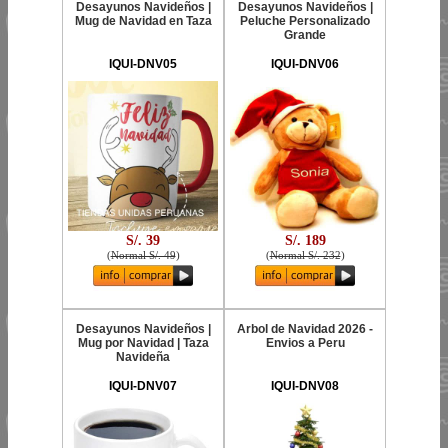
Desayunos Navideños |
Desayunos Navideños |
Mug de Navidad en Taza
Peluche Personalizado
Grande
IQUI-DNV05
IQUI-DNV06
S/. 39
S/. 189
(
Normal S/. 49
)
(
Normal S/. 232
)
Desayunos Navideños |
Arbol de Navidad 2026 -
Mug por Navidad | Taza
Envios a Peru
Navideña
IQUI-DNV07
IQUI-DNV08