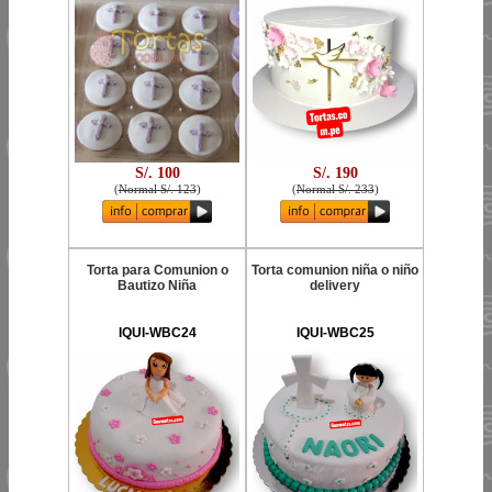
S/. 100
S/. 190
(
Normal S/. 123
)
(
Normal S/. 233
)
Torta para Comunion o
Torta comunion niña o niño
Bautizo Niña
delivery
IQUI-WBC24
IQUI-WBC25