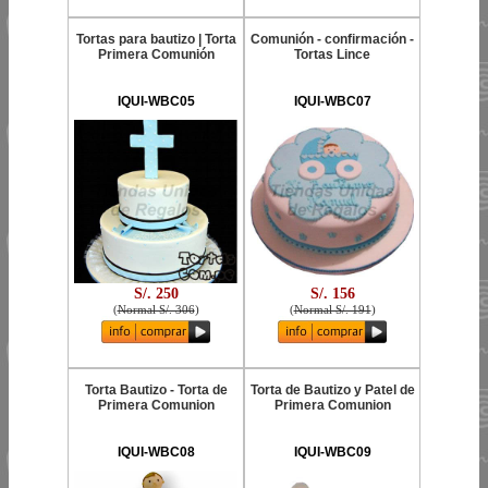
Tortas para bautizo | Torta
Comunión - confirmación -
Primera Comunión
Tortas Lince
IQUI-WBC05
IQUI-WBC07
S/. 250
S/. 156
(
Normal S/. 306
)
(
Normal S/. 191
)
Torta Bautizo - Torta de
Torta de Bautizo y Patel de
Primera Comunion
Primera Comunion
IQUI-WBC08
IQUI-WBC09