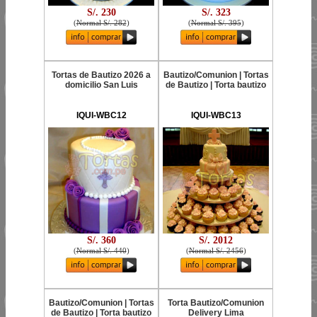
S/. 230
S/. 323
(
Normal S/. 282
)
(
Normal S/. 395
)
Tortas de Bautizo 2026 a
Bautizo/Comunion | Tortas
domicilio San Luis
de Bautizo | Torta bautizo
IQUI-WBC12
IQUI-WBC13
S/. 360
S/. 2012
(
Normal S/. 440
)
(
Normal S/. 2456
)
Bautizo/Comunion | Tortas
Torta Bautizo/Comunion
de Bautizo | Torta bautizo
Delivery Lima