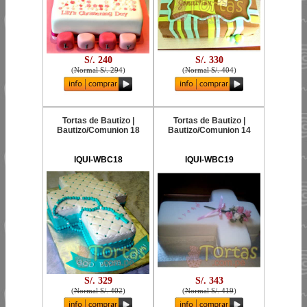
S/. 240
S/. 330
(
Normal S/. 294
)
(
Normal S/. 404
)
Tortas de Bautizo |
Tortas de Bautizo |
Bautizo/Comunion 18
Bautizo/Comunion 14
IQUI-WBC18
IQUI-WBC19
S/. 329
S/. 343
(
Normal S/. 402
)
(
Normal S/. 419
)