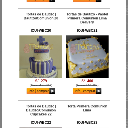
Tortas de Bautizo |
Tortas de Bautizo - Pastel
Bautizo/Comunion 20
Primera Comunion Lima
Delivery
IQUI-WBC20
IQUI-WBC21
S/. 279
S/. 400
(
Normal S/. 341
)
(
Normal S/. 489
)
Tortas de Bautizo |
Torta Primera Comunion
Bautizo/Comunion
Lima
Cupcakes 22
IQUI-WBC22
IQUI-WBC23