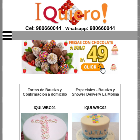
Cel: 980660044
980660044
- Whatsapp:
Tortas de Bautizo y
Especiales - Bautizo y
Confirmacion a domicilio
Shower Delivery La Molina
IQUI-WBC01
IQUI-WBC02