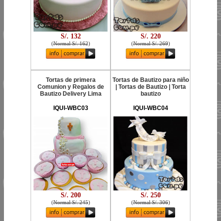
S/. 132
S/. 220
(
Normal S/. 162
)
(
Normal S/. 269
)
Tortas de primera
Tortas de Bautizo para niño
Comunion y Regalos de
| Tortas de Bautizo | Torta
Bautizo Delivery Lima
bautizo
IQUI-WBC03
IQUI-WBC04
S/. 200
S/. 250
(
Normal S/. 245
)
(
Normal S/. 306
)