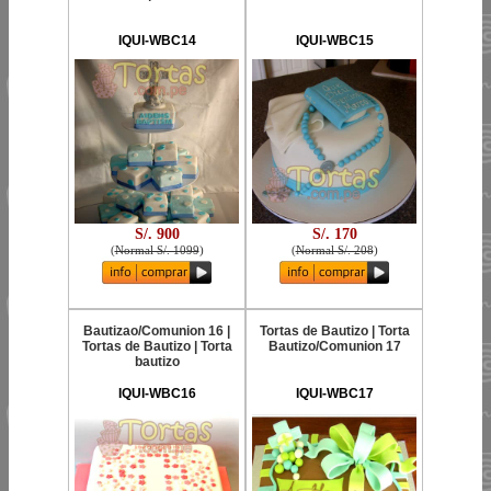
IQUI-WBC14
IQUI-WBC15
S/. 900
S/. 170
(
Normal S/. 1099
)
(
Normal S/. 208
)
Bautizao/Comunion 16 |
Tortas de Bautizo | Torta
Tortas de Bautizo | Torta
Bautizo/Comunion 17
bautizo
IQUI-WBC16
IQUI-WBC17