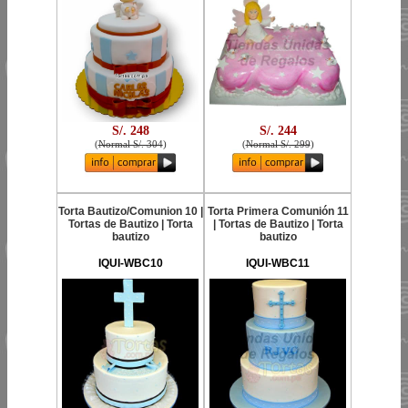
S/. 248
S/. 244
(
Normal S/. 304
)
(
Normal S/. 299
)
Torta Bautizo/Comunion 10 |
Torta Primera Comunión 11
Tortas de Bautizo | Torta
| Tortas de Bautizo | Torta
bautizo
bautizo
IQUI-WBC10
IQUI-WBC11