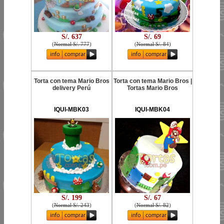
S/. 637
S/. 69
(
Normal S/. 777
)
(
Normal S/. 84
)
Torta con tema Mario Bros
Torta con tema Mario Bros |
delivery Perú
Tortas Mario Bros
IQUI-MBK03
IQUI-MBK04
S/. 199
S/. 67
(
Normal S/. 243
)
(
Normal S/. 82
)