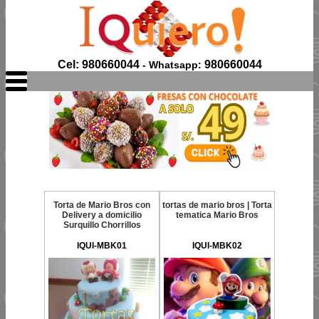
Cel: 980660044
980660044
- Whatsapp:
Torta de Mario Bros con
tortas de mario bros | Torta
Delivery a domicilio
tematica Mario Bros
Surquillo Chorrillos
IQUI-MBK01
IQUI-MBK02