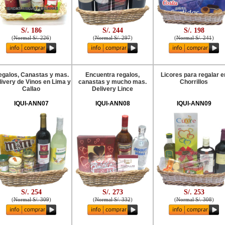
S/. 186
S/. 244
S/. 198
(
Normal S/. 226
)
(
Normal S/. 297
)
(
Normal S/. 241
)
galos, Canastas y mas.
Encuentra regalos,
Licores para regalar e
livery de Vinos en Lima y
canastas y mucho mas.
Chorrillos
Callao
Delivery Lince
IQUI-ANN07
IQUI-ANN08
IQUI-ANN09
S/. 254
S/. 273
S/. 253
(
Normal S/. 309
)
(
Normal S/. 332
)
(
Normal S/. 308
)