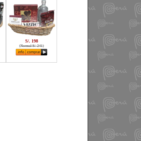
S/. 198
(
Normal S/. 241
)