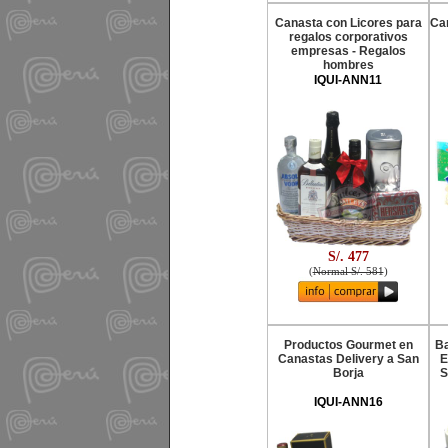
Canasta con Licores para
Can
regalos corporativos
empresas - Regalos
hombres
IQUI-ANN11
S/. 477
(
Normal S/. 581
)
Productos Gourmet en
Ba
Canastas Delivery a San
E
Borja
S
IQUI-ANN16