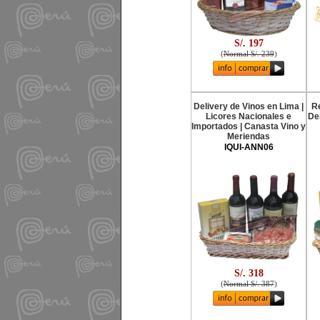
S/. 197
(
Normal S/. 239
)
Delivery de Vinos en Lima |
Re
Licores Nacionales e
De
Importados | Canasta Vino y
Meriendas
IQUI-ANN06
S/. 318
(
Normal S/. 387
)