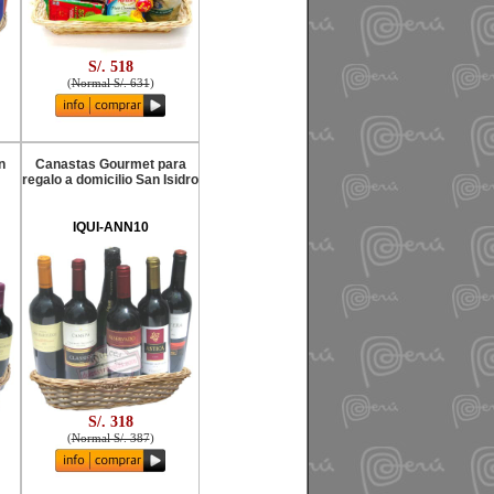
S/. 518
(
Normal S/. 631
)
n
Canastas Gourmet para
regalo a domicilio San Isidro
IQUI-ANN10
S/. 318
(
Normal S/. 387
)