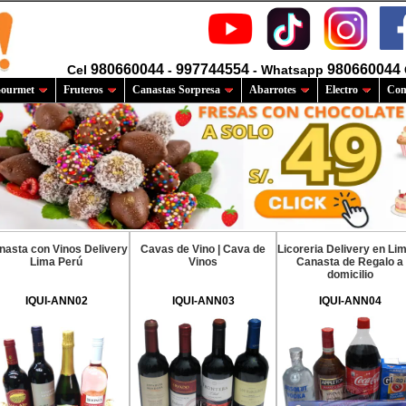
980660044
997744554
980660044
Cel
-
- Whatsapp
ourmet
Fruteros
Canastas Sorpresa
Abarrotes
Electro
Com
nasta con Vinos Delivery
Cavas de Vino | Cava de
Licoreria Delivery en Li
Lima Perú
Vinos
Canasta de Regalo a
domicilio
IQUI-ANN02
IQUI-ANN03
IQUI-ANN04