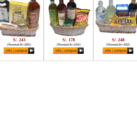
S/. 243
S/. 178
S/. 248
(
Normal S/. 295
)
(
Normal S/. 216
)
(
Normal S/. 302
)