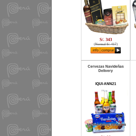
S/. 343
(
Normal S/. 417
)
Cervezas Navideñas
Delivery
IQUI-ANN21