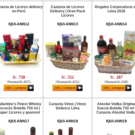
asta de Licores delivery
Canasta de Licores
Regalos Corporativos 
en Perú
Delivery | Gran Pack
Lima 2026
Licores
IQUI-ANN12
IQUI-ANN13
IQUI-ANN14
S/. 720
S/. 552
S/. 287
(
Normal S/. 877
)
(
Normal S/. 672
)
(
Normal S/. 349
)
llantine's Finest Whisky
Canasta Vinos | Vinos
Absolut Vodka Origina
scocés Botella 750 ml |
Delivery Lima
Suecia Botella 750 ml 
uper Licores y gouremt
Canasta Absolut Vodk
IQUI-ANN17
IQUI-ANN18
IQUI-ANN19