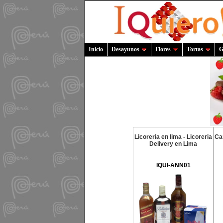
Inicio
Desayunos
Flores
Tortas
G
Licoreria en lima - Licoreria
Ca
Delivery en Lima
IQUI-ANN01