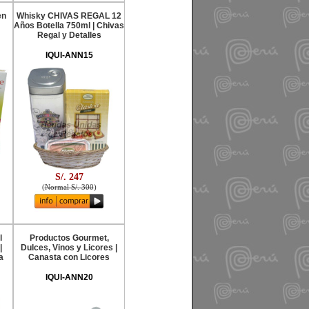
en
Whisky CHIVAS REGAL 12
Años Botella 750ml | Chivas
Regal y Detalles
IQUI-ANN15
S/. 247
(
Normal S/. 300
)
l
Productos Gourmet,
|
Dulces, Vinos y Licores |
a
Canasta con Licores
IQUI-ANN20