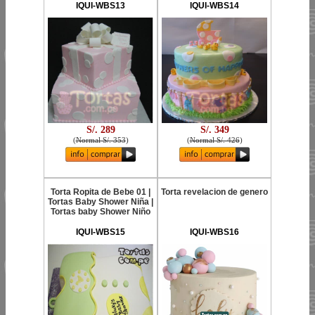
IQUI-WBS13
IQUI-WBS14
S/. 289
S/. 349
(
Normal S/. 353
)
(
Normal S/. 426
)
Torta Ropita de Bebe 01 |
Torta revelacion de genero
Tortas Baby Shower Niña |
Tortas baby Shower Niño
IQUI-WBS15
IQUI-WBS16