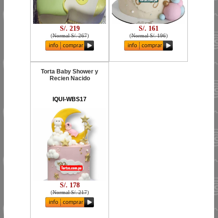
S/. 219
S/. 161
(
Normal S/. 267
)
(
Normal S/. 196
)
Torta Baby Shower y
Recien Nacido
IQUI-WBS17
S/. 178
(
Normal S/. 217
)