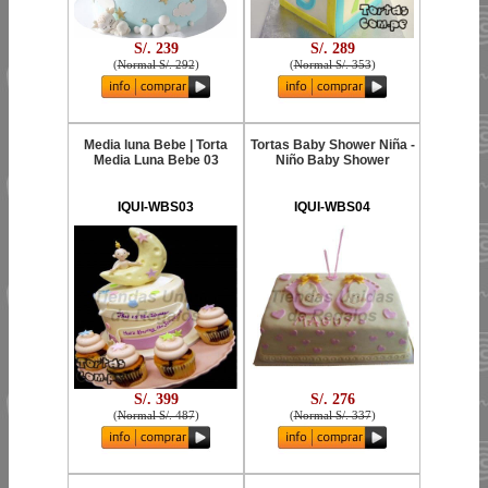
S/. 239
S/. 289
(
Normal S/. 292
)
(
Normal S/. 353
)
Media luna Bebe | Torta
Tortas Baby Shower Niña -
Media Luna Bebe 03
Niño Baby Shower
IQUI-WBS03
IQUI-WBS04
S/. 399
S/. 276
(
Normal S/. 487
)
(
Normal S/. 337
)