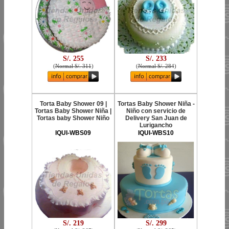
S/. 255
S/. 233
(
Normal S/. 311
)
(
Normal S/. 284
)
Torta Baby Shower 09 |
Tortas Baby Shower Niña -
Tortas Baby Shower Niña |
Niño con servicio de
Tortas baby Shower Niño
Delivery San Juan de
Lurigancho
IQUI-WBS09
IQUI-WBS10
S/. 219
S/. 299