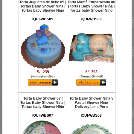
Torta Juguetes de bebe 05 |
Torta Mamá Embarazada 06
Tortas Baby Shower Niña |
| Tortas Baby Shower Niña |
Tortas baby Shower Niño
Tortas baby Shower Niño
IQUI-WBS05
IQUI-WBS06
S/. 239
S/. 295
(
Normal S/. 292
)
(
Normal S/. 360
)
Torta Baby Shower 07 |
Torta Baby Shower Niña y
Tortas Baby Shower Niña |
Pastel Shower Niño
Tortas baby Shower Niño
Delivery Lima Peru
IQUI-WBS07
IQUI-WBS08