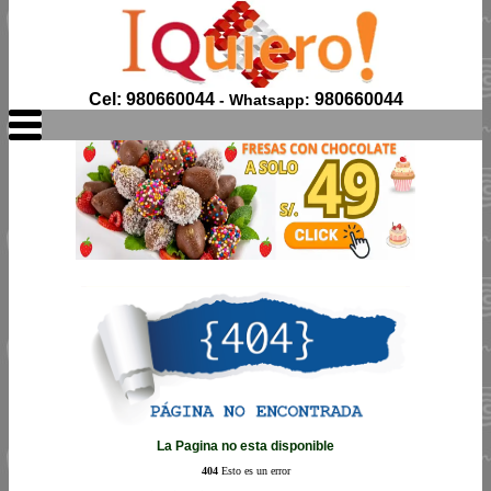
Cel: 980660044
980660044
- Whatsapp:
La Pagina no esta disponible
404
Esto es un error