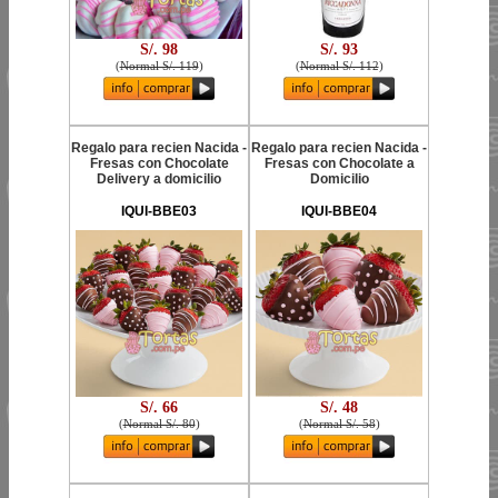
S/. 98
S/. 93
(
Normal S/. 119
)
(
Normal S/. 112
)
Regalo para recien Nacida -
Regalo para recien Nacida -
Fresas con Chocolate
Fresas con Chocolate a
Delivery a domicilio
Domicilio
IQUI-BBE03
IQUI-BBE04
S/. 66
S/. 48
(
Normal S/. 80
)
(
Normal S/. 58
)