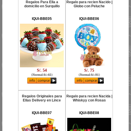
Regalos Para Ella a
Regalo para recien Nacido |
domicilio en Surquillo
Globo con Peluche
IQUI-BBE05
IQUI-BBE06
S/. 54
S/. 75
(
Normal S/. 65
)
(
Normal S/. 91
)
Regalos Originales para
Regalo para recien Nacida |
Ellas Delivery en Lince
Whiskyy con Rosas
IQUI-BBE07
IQUI-BBE08