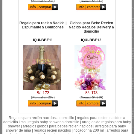
(
Normal S/. 238
)
(
Normal S/. 241
)
Regalo para recien Nacida |
Globos para Bebe Recien
Espumante y Bombones
Nacido Regalos Delivery a
domicilio
IQUI-BBE11
IQUI-BBE12
S/. 172
S/. 178
(
Normal S/. 209
)
(
Normal S/. 216
)
Regalos para recién nacidos a domicilio | regalos para recien nacidos a
domicilio lima | regalo baby shower a domicilio | arreglos de regalos para baby
shower | arreglos globos para bebes recien nacidos | arreglos para baby
shower de niña | regalos recien nacidos | riccadonna 200 ml | arreglos para