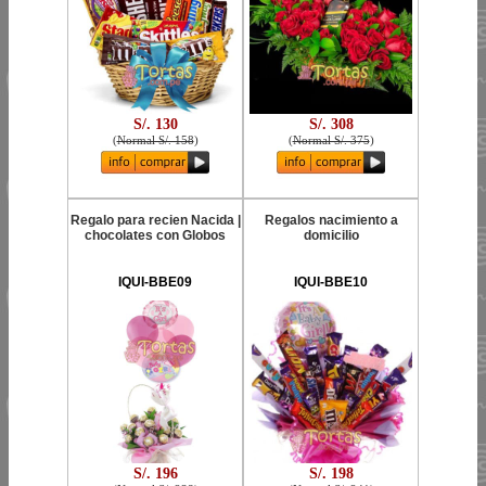
S/. 130
S/. 308
(
Normal S/. 158
)
(
Normal S/. 375
)
Regalo para recien Nacida |
Regalos nacimiento a
chocolates con Globos
domicilio
IQUI-BBE09
IQUI-BBE10
S/. 196
S/. 198