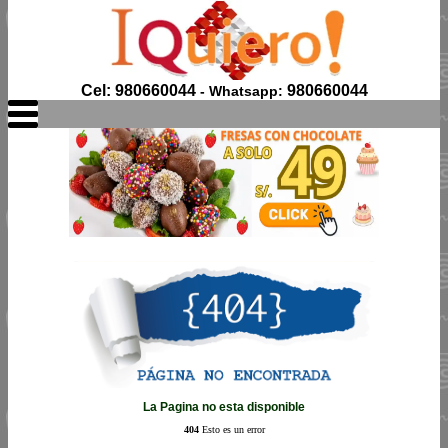
Cel: 980660044
980660044
- Whatsapp:
La Pagina no esta disponible
404
Esto es un error