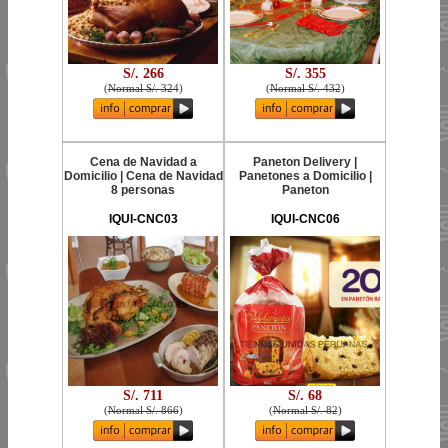
S/. 266
S/. 355
(
Normal S/. 324
)
(
Normal S/. 432
)
Cena de Navidad a
Paneton Delivery |
Domicilio | Cena de Navidad
Panetones a Domicilio |
8 personas
Paneton
IQUI-CNC03
IQUI-CNC06
S/. 711
S/. 68
(
Normal S/. 866
)
(
Normal S/. 82
)