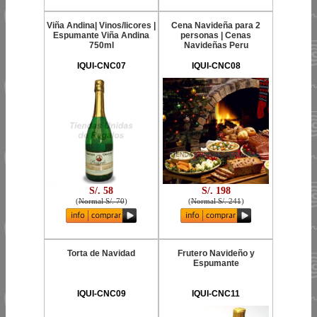
Viña Andina| Vinos/licores |
Cena Navideña para 2
Espumante Viña Andina
personas | Cenas
750ml
Navideñas Peru
IQUI-CNC07
IQUI-CNC08
S/. 58
S/. 198
(
Normal S/. 70
)
(
Normal S/. 241
)
Torta de Navidad
Frutero Navideño y
Espumante
IQUI-CNC09
IQUI-CNC11