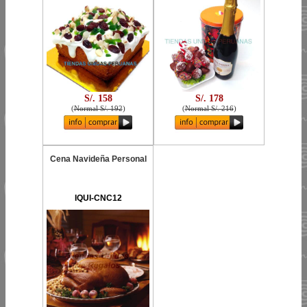
S/. 158
S/. 178
(
Normal S/. 192
)
(
Normal S/. 216
)
Cena Navideña Personal
IQUI-CNC12