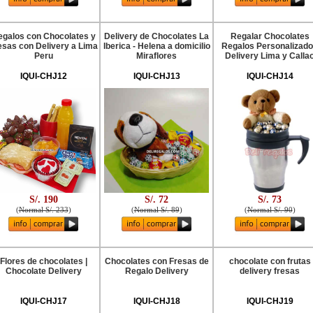
galos con Chocolates y
Delivery de Chocolates La
Regalar Chocolates
esas con Delivery a Lima
Iberica - Helena a domicilio
Regalos Personalizad
Peru
Miraflores
Delivery Lima y Calla
IQUI-CHJ12
IQUI-CHJ13
IQUI-CHJ14
S/. 190
S/. 72
S/. 73
(
Normal S/. 233
)
(
Normal S/. 89
)
(
Normal S/. 90
)
Flores de chocolates |
Chocolates con Fresas de
chocolate con frutas
Chocolate Delivery
Regalo Delivery
delivery fresas
IQUI-CHJ17
IQUI-CHJ18
IQUI-CHJ19