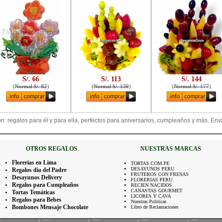
S/. 66
S/. 113
S/. 144
(
Normal S/. 82
)
(
Normal S/. 139
)
(
Normal S/. 177
)
: regalos para él y para ella, perfectos para aniversarios, cumpleaños y más. Env
OTROS REGALOS
NUESTRAS MARCAS
Florerias en Lima
TORTAS.COM.PE
DESAYUNOS PERU
Regalos dia del Padre
FRUTEROS CON FRESAS
Desayunos Delivery
FLORERIAS PERU
Regalos para Cumpleaños
RECIEN NACIDOS
CANASTAS GOURMET
Tortas Temáticas
LICORES Y CAVA
Regalos para Bebes
Nuestras Politicas
Bombones Mensaje Chocolate
Libro de Reclamaciones