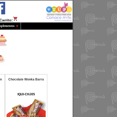
Carrito:
plementos
on
Chocolate Wonka Barra
IQUI-CHJ05