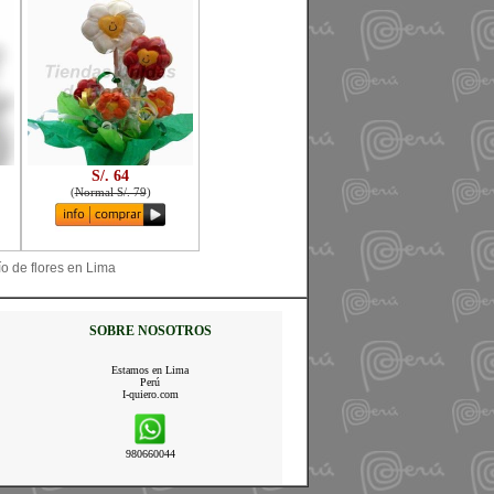
S/. 64
(
Normal S/. 79
)
ío de flores en Lima
SOBRE NOSOTROS
Estamos en Lima
Perú
I-quiero.com
980660044