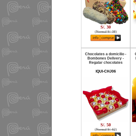
S/. 30
(
Normal S/. 38
)
Chocolates a domicilio -
Bombones Delivery -
Regalar chocolates
IQUI-CHJ06
S/. 50
(
Normal S/. 62
)