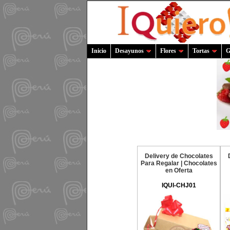
Inicio
Desayunos
Flores
Tortas
G
Delivery de Chocolates
Para Regalar | Chocolates
en Oferta
IQUI-CHJ01