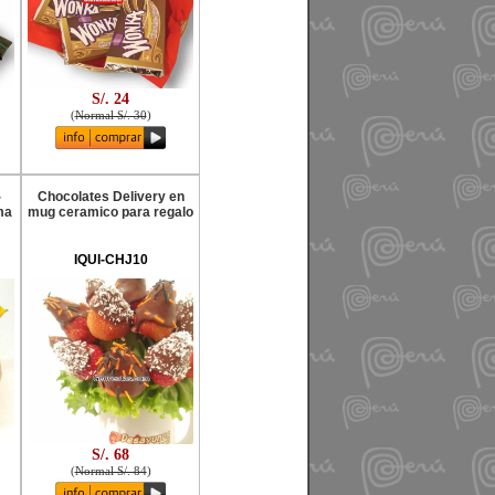
S/. 24
(
Normal S/. 30
)
-
Chocolates Delivery en
ma
mug ceramico para regalo
IQUI-CHJ10
S/. 68
(
Normal S/. 84
)