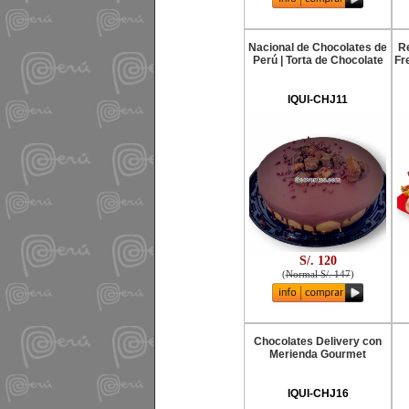
Nacional de Chocolates de
Re
Perú | Torta de Chocolate
Fr
IQUI-CHJ11
S/. 120
(
Normal S/. 147
)
Chocolates Delivery con
Merienda Gourmet
IQUI-CHJ16