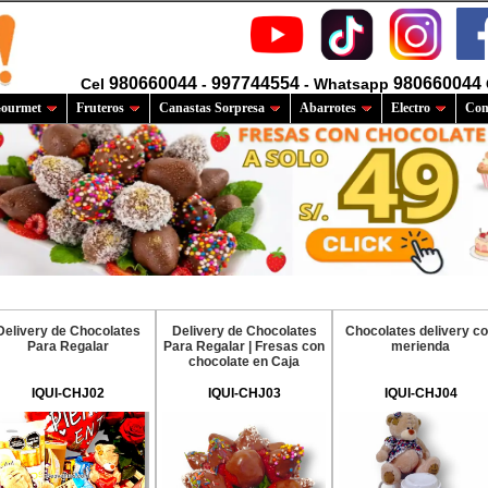
980660044
997744554
980660044
Cel
-
- Whatsapp
ourmet
Fruteros
Canastas Sorpresa
Abarrotes
Electro
Com
Delivery de Chocolates
Delivery de Chocolates
Chocolates delivery c
Para Regalar
Para Regalar | Fresas con
merienda
chocolate en Caja
IQUI-CHJ02
IQUI-CHJ03
IQUI-CHJ04