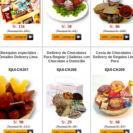
S/. 156
S/. 50
S/. 86
(
Normal S/. 191
)
(
Normal S/. 62
)
(
Normal S/. 106
)
Obsequios especiales -
Delivery de Chocolates
Cesta de Chocolates 
Detalles Delivery Lima
Para Regalar | Galletas con
Delivery de Regalos Li
Chocolate a Domicilio
Peru
IQUI-CHJ07
IQUI-CHJ08
IQUI-CHJ09
S/. 90
S/. 29
S/. 68
(
Normal S/. 111
)
(
Normal S/. 36
)
(
Normal S/. 84
)