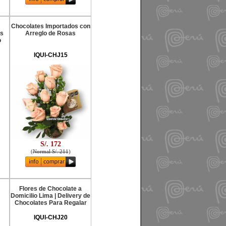
Chocolates Importados con
os
Arreglo de Rosas
o
IQUI-CHJ15
S/. 172
(
Normal S/. 211
)
Flores de Chocolate a
Domicilio Lima | Delivery de
Chocolates Para Regalar
IQUI-CHJ20