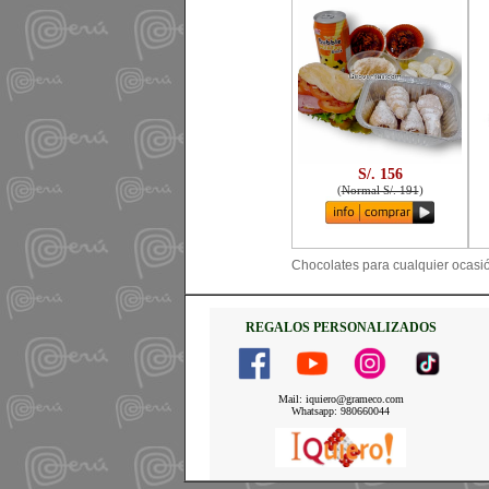
S/. 156
(
Normal S/. 191
)
Chocolates para cualquier ocasión
REGALOS PERSONALIZADOS
Mail: iquiero@grameco.com
Whatsapp: 980660044