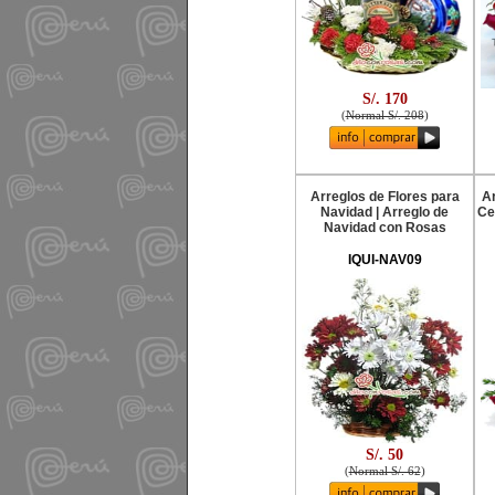
S/. 170
(
Normal S/. 208
)
Arreglos de Flores para
Ar
Navidad | Arreglo de
Ce
Navidad con Rosas
IQUI-NAV09
S/. 50
(
Normal S/. 62
)