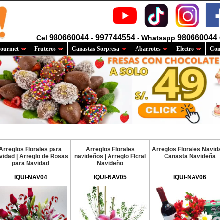
980660044
997744554
980660044
Cel
-
- Whatsapp
ourmet
Fruteros
Canastas Sorpresa
Abarrotes
Electro
Com
Arreglos Florales para
Arreglos Florales
Arreglos Florales Navida
vidad | Arreglo de Rosas
navideños | Arreglo Floral
Canasta Navideña
para Navidad
Navideño
IQUI-NAV04
IQUI-NAV05
IQUI-NAV06