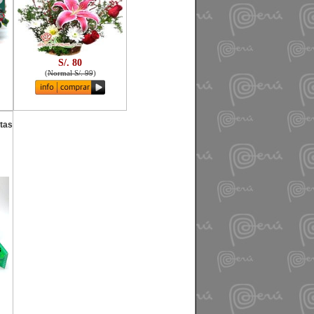
S/. 80
(
Normal S/. 99
)
etas