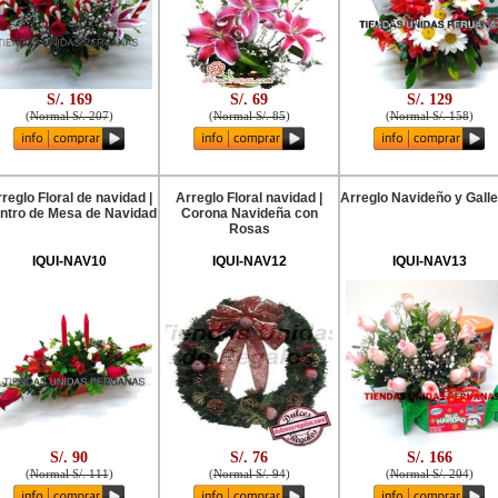
S/. 169
S/. 69
S/. 129
(
Normal S/. 207
)
(
Normal S/. 85
)
(
Normal S/. 158
)
reglo Floral de navidad |
Arreglo Floral navidad |
Arreglo Navideño y Gall
ntro de Mesa de Navidad
Corona Navideña con
Rosas
IQUI-NAV10
IQUI-NAV12
IQUI-NAV13
S/. 90
S/. 76
S/. 166
(
Normal S/. 111
)
(
Normal S/. 94
)
(
Normal S/. 204
)