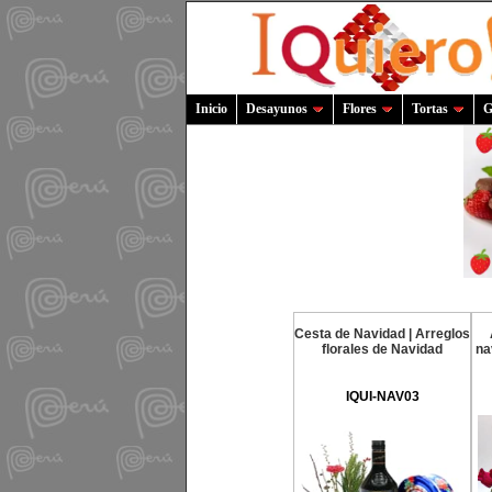
Inicio
Desayunos
Flores
Tortas
G
Cesta de Navidad | Arreglos
florales de Navidad
na
IQUI-NAV03