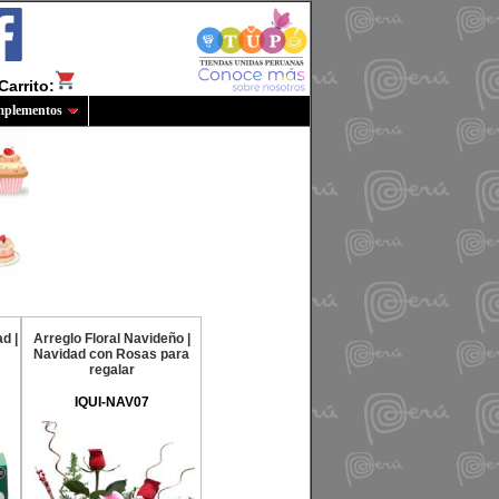
Carrito:
plementos
d |
Arreglo Floral Navideño |
Navidad con Rosas para
regalar
IQUI-NAV07