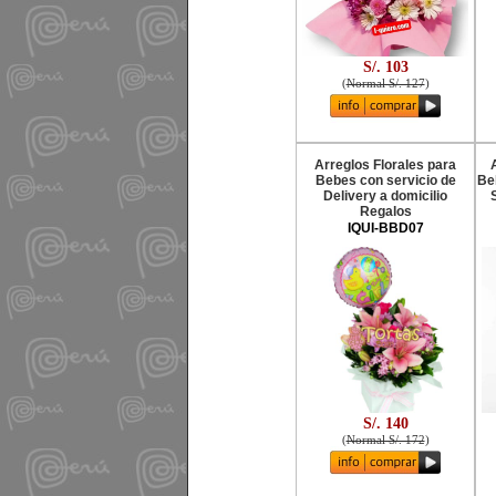
S/. 103
(
Normal S/. 127
)
Arreglos Florales para
Bebes con servicio de
Be
Delivery a domicilio
Regalos
IQUI-BBD07
S/. 140
(
Normal S/. 172
)