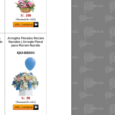
S/. 100
(
Normal S/. 123
)
a
Arreglos Florales Recien
lo
Nacidos | Arreglo Floral
para Recien Nacido
IQUI-BBD03
S/. 90
(
Normal S/. 111
)