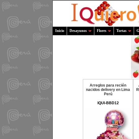
Inicio
Desayunos
Flores
Tortas
G
Arreglos para recién
nacidos delivery en Lima
R
Perú
IQUI-BBD12