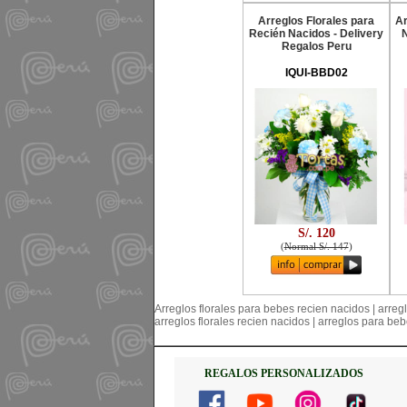
Arreglos Florales para
Ar
Recién Nacidos - Delivery
Regalos Peru
IQUI-BBD02
S/. 120
(
Normal S/. 147
)
Arreglos florales para bebes recien nacidos | arreglo
arreglos florales recien nacidos | arreglos para be
REGALOS PERSONALIZADOS