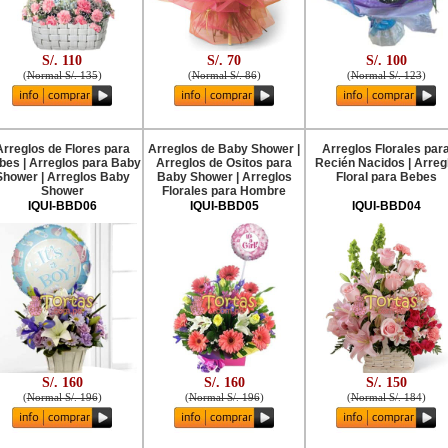
S/. 110
S/. 70
S/. 100
(
Normal S/. 135
)
(
Normal S/. 86
)
(
Normal S/. 123
)
Arreglos de Flores para
Arreglos de Baby Shower |
Arreglos Florales par
bes | Arreglos para Baby
Arreglos de Ositos para
Recién Nacidos | Arreg
Shower | Arreglos Baby
Baby Shower | Arreglos
Floral para Bebes
Shower
Florales para Hombre
IQUI-BBD06
IQUI-BBD05
IQUI-BBD04
S/. 160
S/. 160
S/. 150
(
Normal S/. 196
)
(
Normal S/. 196
)
(
Normal S/. 184
)