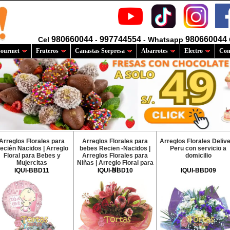
980660044
997744554
980660044
Cel
-
- Whatsapp
ourmet
Fruteros
Canastas Sorpresa
Abarrotes
Electro
Com
Arreglos Florales para
Arreglos Florales para
Arreglos Florales Deliv
ecién Nacidos | Arreglo
bebes Recien -Nacidos |
Peru con servicio a
Floral para Bebes y
Arreglos Florales para
domicilio
Mujercitas
Niñas | Arreglo Floral para
Ni
IQUI-BBD11
IQUI-BBD10
IQUI-BBD09