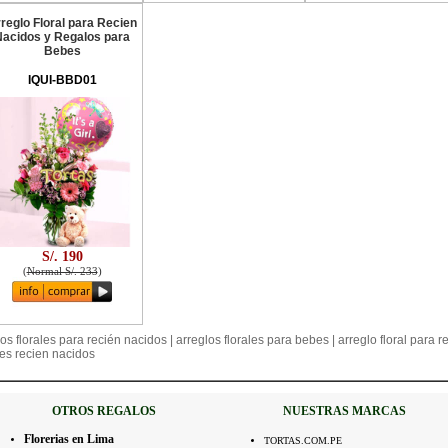
reglo Floral para Recien
Nacidos y Regalos para
Bebes
IQUI-BBD01
S/. 190
(
Normal S/. 233
)
s florales para recién nacidos | arreglos florales para bebes | arreglo floral para r
bes recien nacidos
OTROS REGALOS
NUESTRAS MARCAS
Florerias en Lima
TORTAS.COM.PE