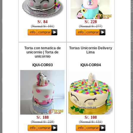
S/. 84
S/. 228
(
Normal S/. 101
)
(
Normal S/. 277
)
Torta con tematica de
Tortas Unicornio Delivery
unicornio | Torta de
Lima
unicornio
IQUI-COR03
IQUI-COR04
S/. 188
S/. 108
(
Normal S/. 228
)
(
Normal S/. 131
)