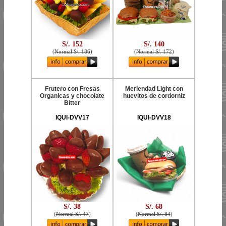
S/. 152
S/. 140
(
Normal S/. 186
)
(
Normal S/. 172
)
Frutero con Fresas
Meriendad Light con
Organicas y chocolate
huevitos de cordorniz
Bitter
IQUI-DVV17
IQUI-DVV18
S/. 38
S/. 68
(
Normal S/. 47
)
(
Normal S/. 84
)