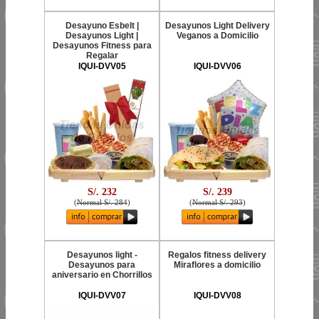
Desayuno Esbelt |
Desayunos Light Delivery
Desayunos Light |
Veganos a Domicilio
Desayunos Fitness para
Regalar
IQUI-DVV05
IQUI-DVV06
S/. 232
S/. 239
(
Normal S/. 284
)
(
Normal S/. 293
)
Desayunos light -
Regalos fitness delivery
Desayunos para
Miraflores a domicilio
aniversario en Chorrillos
IQUI-DVV07
IQUI-DVV08