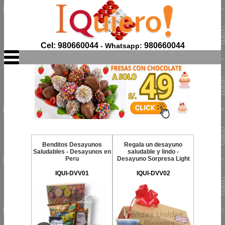
Cel: 980660044
980660044
- Whatsapp:
Benditos Desayunos
Regala un desayuno
Saludables - Desayunos en
saludable y lindo -
Peru
Desayuno Sorpresa Light
IQUI-DVV01
IQUI-DVV02