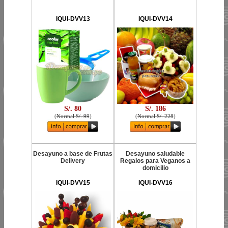
IQUI-DVV13
IQUI-DVV14
S/. 80
S/. 186
(
Normal S/. 99
)
(
Normal S/. 228
)
Desayuno a base de Frutas
Desayuno saludable
Delivery
Regalos para Veganos a
domicilio
IQUI-DVV15
IQUI-DVV16