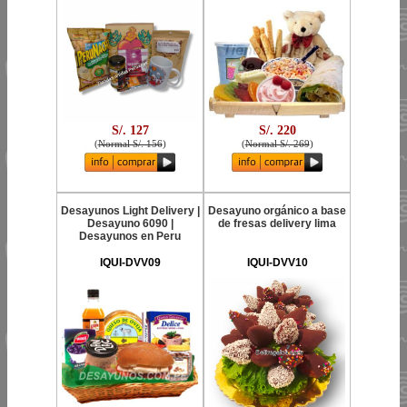
S/. 127
S/. 220
(
Normal S/. 156
)
(
Normal S/. 269
)
Desayunos Light Delivery |
Desayuno orgánico a base
Desayuno 6090 |
de fresas delivery lima
Desayunos en Peru
IQUI-DVV09
IQUI-DVV10