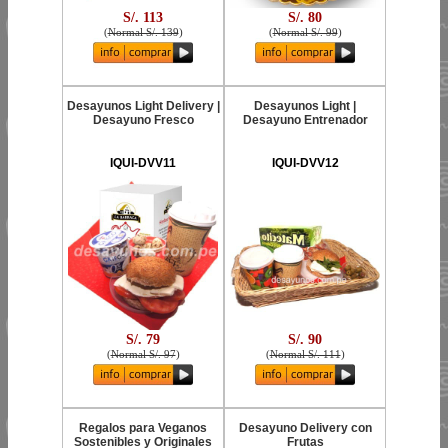
S/. 113
S/. 80
(
Normal S/. 139
)
(
Normal S/. 99
)
Desayunos Light Delivery |
Desayunos Light |
Desayuno Fresco
Desayuno Entrenador
IQUI-DVV11
IQUI-DVV12
S/. 79
S/. 90
(
Normal S/. 97
)
(
Normal S/. 111
)
Regalos para Veganos
Desayuno Delivery con
Sostenibles y Originales
Frutas