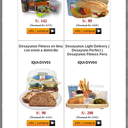
S/. 142
S/. 89
(
Normal S/. 174
)
(
Normal S/. 110
)
Desayunos Fitness en lima
Desayunos Light Delivery |
con envio a domicilio
Desayuno Perfect |
Desayunos Fitness Peru
IQUI-DVV03
IQUI-DVV04
S/. 90
S/. 200
(
Normal S/. 111
)
(
Normal S/. 245
)