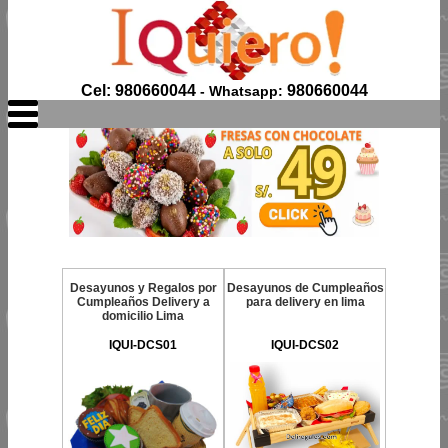
Cel: 980660044
980660044
- Whatsapp:
Desayunos y Regalos por
Desayunos de Cumpleaños
Cumpleaños Delivery a
para delivery en lima
domicilio Lima
IQUI-DCS01
IQUI-DCS02