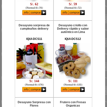
S/. 62
S/. 59
(
Normal S/. 76
)
(
Normal S/. 72
)
Desayuno sorpresa de
Desayuno criollo con
cumpleaños delivery
Delivery rápido y sabor
auténtico en Lima
IQUI-DCS11
IQUI-DCS12
S/. 144
S/. 111
(
Normal S/. 176
)
(
Normal S/. 135
)
Desayuno Sorpresa con
Frutero con Fresas
Flores
Organicas