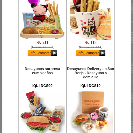
S/. 211
S/. 118
(
Normal S/. 257
)
(
Normal S/. 144
)
Desayunos sorpresa
Desayunos Delivery en San
cumpleaños
Borja - Desayuno a
domicilio
IQUI-DCS09
IQUI-DCS10