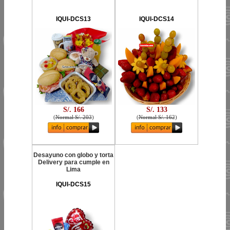
IQUI-DCS13
IQUI-DCS14
S/. 166
S/. 133
(
Normal S/. 203
)
(
Normal S/. 162
)
Desayuno con globo y torta
Delivery para cumple en
Lima
IQUI-DCS15