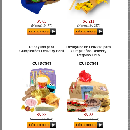
S/. 63
S/. 211
(
Normal S/. 77
)
(
Normal S/. 257
)
Desayuno para
Desayuno de Feliz dia para
Cumpleaños Delivery Perú
Cumpleaños Delivery
Regalos Lima
IQUI-DCS03
IQUI-DCS04
S/. 88
S/. 55
(
Normal S/. 107
)
(
Normal S/. 67
)