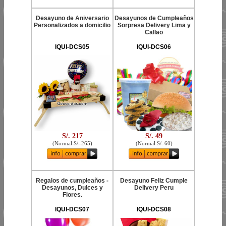
Desayuno de Aniversario
Desayunos de Cumpleaños
Personalizados a domicilio
Sorpresa Delivery Lima y
Callao
IQUI-DCS05
IQUI-DCS06
S/. 217
S/. 49
(
Normal S/. 265
)
(
Normal S/. 60
)
Regalos de cumpleaños -
Desayuno Feliz Cumple
Desayunos, Dulces y
Delivery Peru
Flores.
IQUI-DCS07
IQUI-DCS08