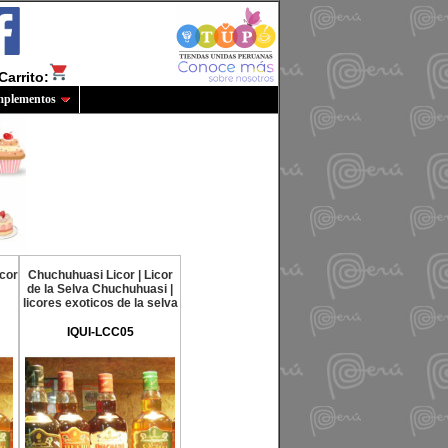
Carrito:
plementos
icor
Chuchuhuasi Licor | Licor
de la Selva Chuchuhuasi |
licores exoticos de la selva
IQUI-LCC05