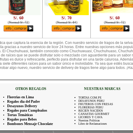
S/. 60
S/. 70
S/. 60
(
Normal S/. 72
)
(
Normal S/. 84
)
(
Normal S/. 72
)
ica que captura la esencia de la región. Con nuestro servicio de tragos de la selva
día gracias a nuestro servicio de licor 24 horas. Entre nuestras opciones más pop
as. El Chuchuhuasi, también conocido como Chuchuwuasi, Chuchuhuaso, Chuchu
de raíces que se puede disfrutar solo o mezclado con aguardiente para un sabor má
rutas es dulce y refrescante, perfecto para disfrutar en una tarde calurosa. Ademá
 siete diferentes raíces para un sabor único e inolvidable. Ya sea que estés busca
obar algo nuevo, nuestro servicio de delivery de tragos tiene algo para todos. ¡Ha
OTROS REGALOS
NUESTRAS MARCAS
Florerias en Lima
TORTAS.COM.PE
DESAYUNOS PERU
Regalos dia del Padre
FRUTEROS CON FRESAS
Desayunos Delivery
FLORERIAS PERU
Regalos para Cumpleaños
RECIEN NACIDOS
CANASTAS GOURMET
Tortas Temáticas
LICORES Y CAVA
Regalos para Bebes
Nuestras Politicas
Bombones Mensaje Chocolate
Libro de Reclamaciones