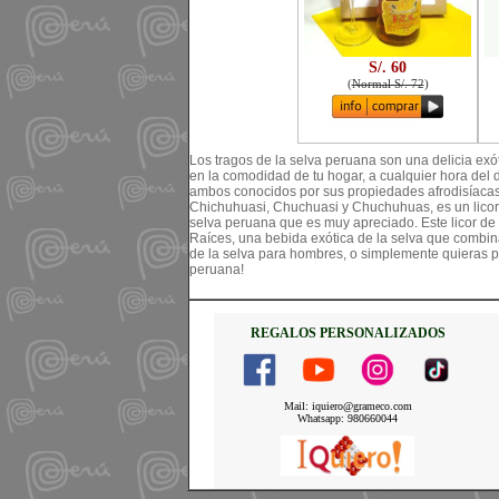
S/. 60
(
Normal S/. 72
)
Los tragos de la selva peruana son una delicia exót
en la comodidad de tu hogar, a cualquier hora del 
ambos conocidos por sus propiedades afrodisíac
Chichuhuasi, Chuchuasi y Chuchuhuas, es un licor 
selva peruana que es muy apreciado. Este licor de f
Raíces, una bebida exótica de la selva que combina
de la selva para hombres, o simplemente quieras pr
peruana!
REGALOS PERSONALIZADOS
Mail: iquiero@grameco.com
Whatsapp: 980660044