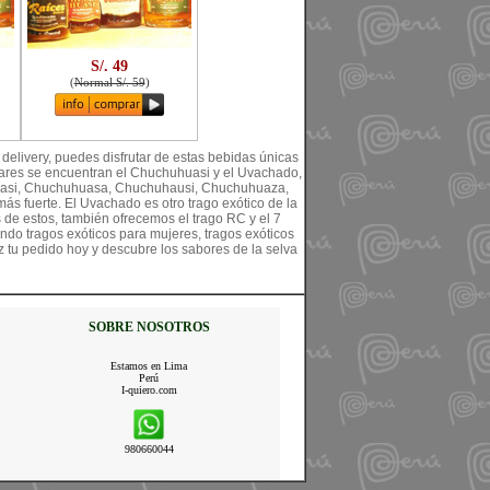
S/. 49
(
Normal S/. 59
)
 delivery, puedes disfrutar de estas bebidas únicas
ulares se encuentran el Chuchuhuasi y el Uvachado,
hasi, Chuchuhuasa, Chuchuhausi, Chuchuhuaza,
s fuerte. El Uvachado es otro trago exótico de la
s de estos, también ofrecemos el trago RC y el 7
ndo tragos exóticos para mujeres, tragos exóticos
z tu pedido hoy y descubre los sabores de la selva
SOBRE NOSOTROS
Estamos en Lima
Perú
I-quiero.com
980660044