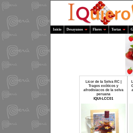
Inicio
Desayunos
Flores
Tortas
G
Licor de la Selva RC |
L
Tragos exóticos y
G
afrodisiacos de la selva
peruana
IQUI-LCC01