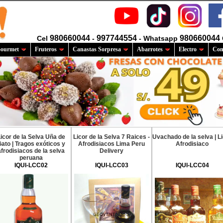
980660044
997744554
980660044
Cel
-
- Whatsapp
ourmet
Fruteros
Canastas Sorpresa
Abarrotes
Electro
Com
icor de la Selva Uña de
Licor de la Selva 7 Raices -
Uvachado de la selva | L
ato | Tragos exóticos y
Afrodisiacos Lima Peru
Afrodisiaco
afrodisiacos de la selva
Delivery
peruana
IQUI-LCC02
IQUI-LCC03
IQUI-LCC04