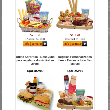
S/. 130
S/. 128
(
Normal S/. 158
)
(
Normal S/. 155
)
Dulce Sorpresa - Desayuno
Regalos Personalizados
para regalar a domicilio Los
Lima - Envíos a todo San
Olivos
Miguel
IQUI-DSV09
IQUI-DSV10