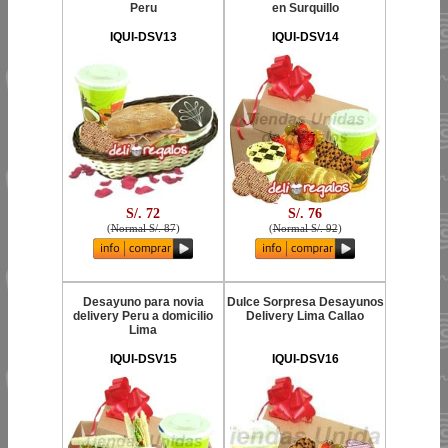
Peru
en Surquillo
IQUI-DSV13
IQUI-DSV14
S/. 72
S/. 76
(
Normal S/. 87
)
(
Normal S/. 92
)
Desayuno para novia
Dulce Sorpresa Desayunos
delivery Peru a domicilio
Delivery Lima Callao
Lima
IQUI-DSV15
IQUI-DSV16