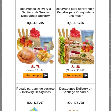
Desayunos Delivery a
Desayuno para sorprender |
Santiago de Surco -
Regalos para Conquistar a
Desayunos Delivery
una mujer
IQUI-DSV05
IQUI-DSV06
S/. 78
S/. 88
(
Normal S/. 94
)
(
Normal S/. 106
)
Regalo para amigo secreto
Desayunos Delivery en
- Delivery Desayunos
Santiago de Surco
IQUI-DSV07
IQUI-DSV08