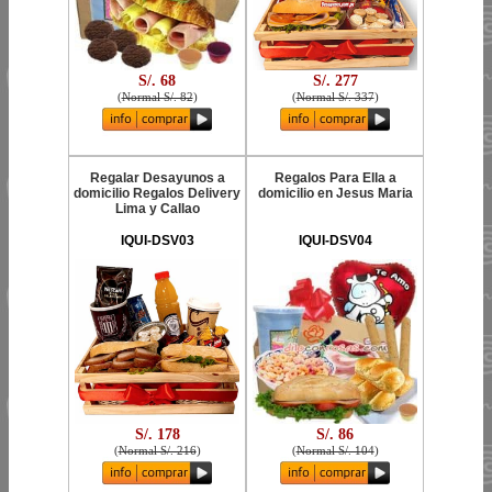
S/. 68
S/. 277
(
Normal S/. 82
)
(
Normal S/. 337
)
Regalar Desayunos a
Regalos Para Ella a
domicilio Regalos Delivery
domicilio en Jesus Maria
Lima y Callao
IQUI-DSV03
IQUI-DSV04
S/. 178
S/. 86
(
Normal S/. 216
)
(
Normal S/. 104
)