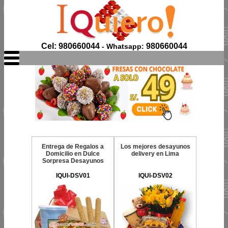
Cel: 980660044
980660044
- Whatsapp:
Entrega de Regalos a
Los mejores desayunos
Domicilio en Dulce
delivery en Lima
Sorpresa Desayunos
IQUI-DSV01
IQUI-DSV02