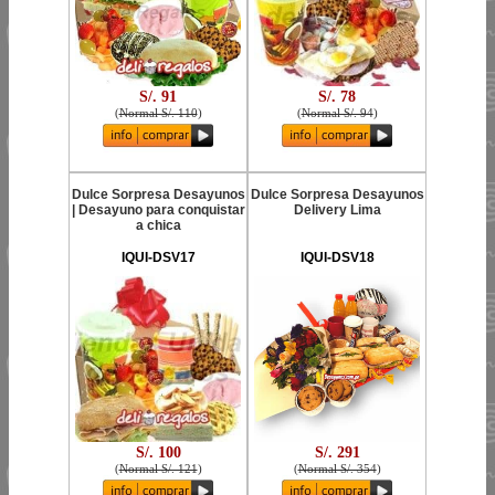
S/. 91
S/. 78
(
Normal S/. 110
)
(
Normal S/. 94
)
Dulce Sorpresa Desayunos
Dulce Sorpresa Desayunos
| Desayuno para conquistar
Delivery Lima
a chica
IQUI-DSV17
IQUI-DSV18
S/. 100
S/. 291
(
Normal S/. 121
)
(
Normal S/. 354
)