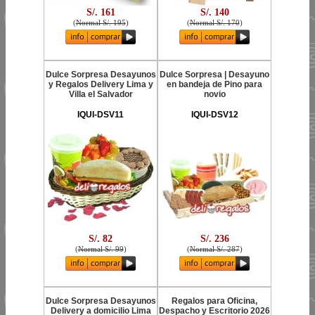
S/. 161
S/. 140
(
Normal S/. 195
)
(
Normal S/. 170
)
Dulce Sorpresa Desayunos
Dulce Sorpresa | Desayuno
y Regalos Delivery Lima y
en bandeja de Pino para
Villa el Salvador
novio
IQUI-DSV11
IQUI-DSV12
S/. 82
S/. 236
(
Normal S/. 99
)
(
Normal S/. 287
)
Dulce Sorpresa Desayunos
Regalos para Oficina,
Delivery a domicilio Lima
Despacho y Escritorio 2026