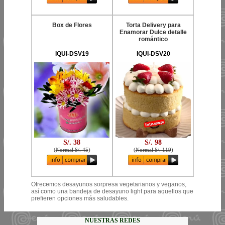
Box de Flores
Torta Delivery para
Enamorar Dulce detalle
romántico
IQUI-DSV19
IQUI-DSV20
S/. 38
S/. 98
(
Normal S/. 45
)
(
Normal S/. 119
)
Ofrecemos desayunos sorpresa vegetarianos y veganos,
así como una bandeja de desayuno light para aquellos que
prefieren opciones más saludables.
NUESTRAS REDES