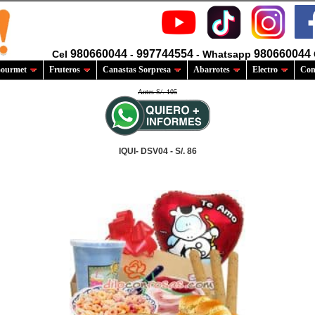
980660044
997744554
980660044
Cel
-
- Whatsapp
ourmet
Fruteros
Canastas Sorpresa
Abarrotes
Electro
Com
Antes S/. 105
IQUI- DSV04 - S/. 86