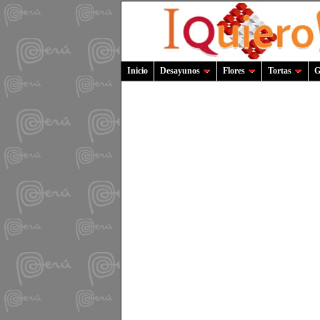
Inicio
Desayunos
Flores
Tortas
G