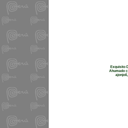
Exquisito 
Ahumado con
ajonjol