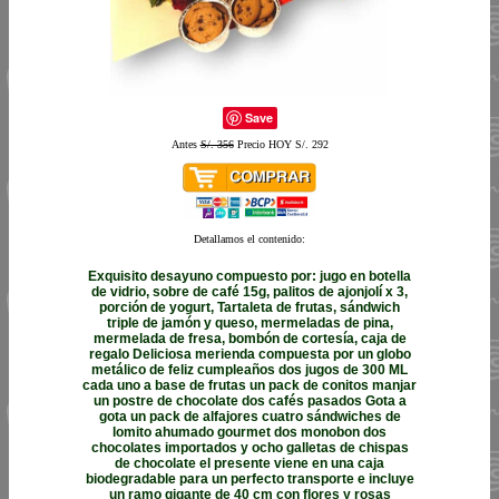
Save
Antes
S/. 356
Precio HOY S/. 292
Detallamos el contenido:
Exquisito desayuno compuesto por: jugo en botella
de vidrio, sobre de café 15g, palitos de ajonjolí x 3,
porción de yogurt, Tartaleta de frutas, sándwich
triple de jamón y queso, mermeladas de pina,
mermelada de fresa, bombón de cortesía, caja de
regalo Deliciosa merienda compuesta por un globo
metálico de feliz cumpleaños dos jugos de 300 ML
cada uno a base de frutas un pack de conitos manjar
un postre de chocolate dos cafés pasados Gota a
gota un pack de alfajores cuatro sándwiches de
lomito ahumado gourmet dos monobon dos
chocolates importados y ocho galletas de chispas
de chocolate el presente viene en una caja
biodegradable para un perfecto transporte e incluye
un ramo gigante de 40 cm con flores y rosas