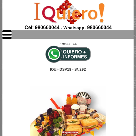
Cel: 980660044
980660044
- Whatsapp:
Antes S/. 356
IQUI- DSV18 - S/. 292