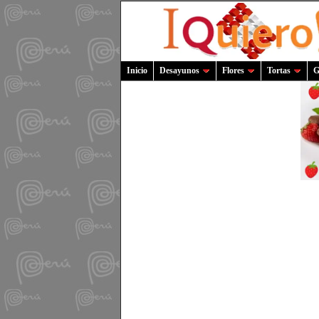
Inicio
Desayunos
Flores
Tortas
G