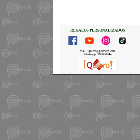
REGALOS PERSONALIZADOS
Mail: iquiero@grameco.com
Whatsapp: 980660044