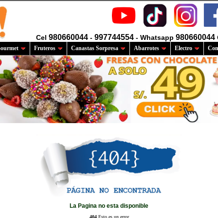
980660044
997744554
980660044
Cel
-
- Whatsapp
ourmet
Fruteros
Canastas Sorpresa
Abarrotes
Electro
Com
La Pagina no esta disponible
404
Esto es un error