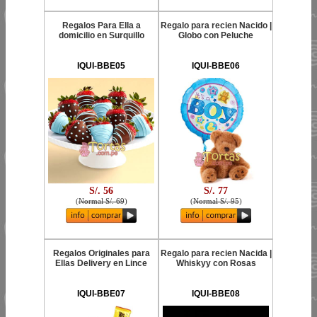
Regalos Para Ella a
Regalo para recien Nacido |
domicilio en Surquillo
Globo con Peluche
IQUI-BBE05
IQUI-BBE06
S/. 56
S/. 77
(
Normal S/. 69
)
(
Normal S/. 95
)
Regalos Originales para
Regalo para recien Nacida |
Ellas Delivery en Lince
Whiskyy con Rosas
IQUI-BBE07
IQUI-BBE08