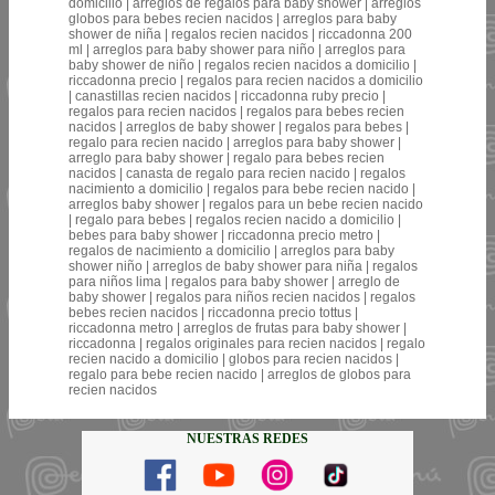
domicilio | arreglos de regalos para baby shower | arreglos
globos para bebes recien nacidos | arreglos para baby
shower de niña | regalos recien nacidos | riccadonna 200
ml | arreglos para baby shower para niño | arreglos para
baby shower de niño | regalos recien nacidos a domicilio |
riccadonna precio | regalos para recien nacidos a domicilio
| canastillas recien nacidos | riccadonna ruby precio |
regalos para recien nacidos | regalos para bebes recien
nacidos | arreglos de baby shower | regalos para bebes |
regalo para recien nacido | arreglos para baby shower |
arreglo para baby shower | regalo para bebes recien
nacidos | canasta de regalo para recien nacido | regalos
nacimiento a domicilio | regalos para bebe recien nacido |
arreglos baby shower | regalos para un bebe recien nacido
| regalo para bebes | regalos recien nacido a domicilio |
bebes para baby shower | riccadonna precio metro |
regalos de nacimiento a domicilio | arreglos para baby
shower niño | arreglos de baby shower para niña | regalos
para niños lima | regalos para baby shower | arreglo de
baby shower | regalos para niños recien nacidos | regalos
bebes recien nacidos | riccadonna precio tottus |
riccadonna metro | arreglos de frutas para baby shower |
riccadonna | regalos originales para recien nacidos | regalo
recien nacido a domicilio | globos para recien nacidos |
regalo para bebe recien nacido | arreglos de globos para
recien nacidos
NUESTRAS REDES