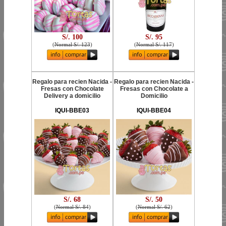
S/. 100
S/. 95
(
Normal S/. 123
)
(
Normal S/. 117
)
Regalo para recien Nacida -
Regalo para recien Nacida -
Fresas con Chocolate
Fresas con Chocolate a
Delivery a domicilio
Domicilio
IQUI-BBE03
IQUI-BBE04
S/. 68
S/. 50
(
Normal S/. 84
)
(
Normal S/. 62
)