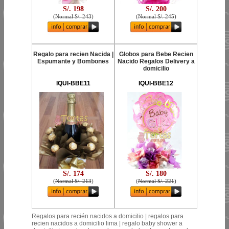
S/. 198
S/. 200
(
Normal S/. 243
)
(
Normal S/. 245
)
Regalo para recien Nacida |
Globos para Bebe Recien
Espumante y Bombones
Nacido Regalos Delivery a
domicilio
IQUI-BBE11
IQUI-BBE12
S/. 174
S/. 180
(
Normal S/. 213
)
(
Normal S/. 221
)
Regalos para recién nacidos a domicilio | regalos para
recien nacidos a domicilio lima | regalo baby shower a