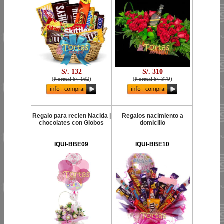
S/. 132
S/. 310
(
Normal S/. 162
)
(
Normal S/. 379
)
Regalo para recien Nacida |
Regalos nacimiento a
chocolates con Globos
domicilio
IQUI-BBE09
IQUI-BBE10