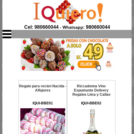
Cel: 980660044
980660044
- Whatsapp:
Regalo para recien Nacida -
Riccadonna Vino
Alfajores
Espumante Delivery
Regalos Lima y Callao
IQUI-BBE01
IQUI-BBE02