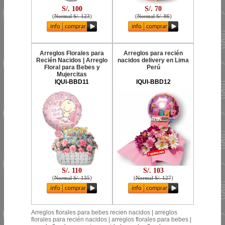
S/. 100
S/. 70
(
Normal S/. 123
)
(
Normal S/. 86
)
Arreglos Florales para
Arreglos para recién
Recién Nacidos | Arreglo
nacidos delivery en Lima
Floral para Bebes y
Perú
Mujercitas
IQUI-BBD11
IQUI-BBD12
S/. 110
S/. 103
(
Normal S/. 135
)
(
Normal S/. 127
)
Arreglos florales para bebes recien nacidos | arreglos
florales para recién nacidos | arreglos florales para bebes |