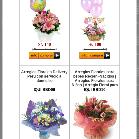
S/. 140
S/. 100
(
Normal S/. 172
)
(
Normal S/. 123
)
Arreglos Florales Delivery
Arreglos Florales para
Peru con servicio a
bebes Recien -Nacidos |
domicilio
Arreglos Florales para
Niñas | Arreglo Floral para
Ni
IQUI-BBD09
IQUI-BBD10