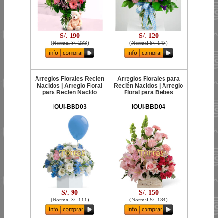
S/. 190
S/. 120
(
Normal S/. 233
)
(
Normal S/. 147
)
Arreglos Florales Recien
Arreglos Florales para
Nacidos | Arreglo Floral
Recién Nacidos | Arreglo
para Recien Nacido
Floral para Bebes
IQUI-BBD03
IQUI-BBD04
S/. 90
S/. 150
(
Normal S/. 111
)
(
Normal S/. 184
)