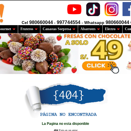
980660044
997744554
980660044
Cel
-
- Whatsapp
ourmet
Fruteros
Canastas Sorpresa
Abarrotes
Electro
Com
La Pagina no esta disponible
404
Esto es un error