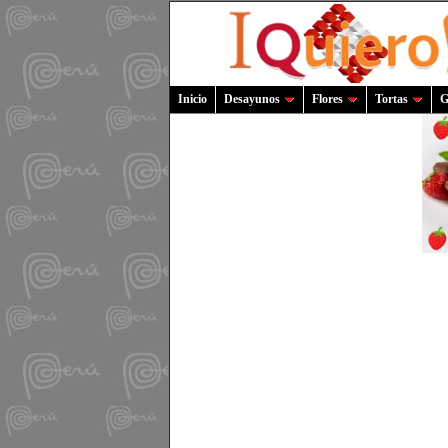
Inicio
Desayunos
Flores
Tortas
G