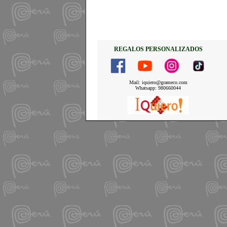
REGALOS PERSONALIZADOS
Mail: iquiero@grameco.com
Whatsapp: 980660044