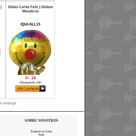
|
Globo Carita Feliz | Globos
Metalicos
IQUI-GLL15
S/. 24
(
Normal S/. 28
)
de entrega
SOBRE NOSOTROS
Estamos en Lima
Perú