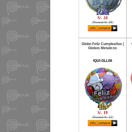
S/. 24
(
Normal S/. 28
)
Globo Feliz Cumpleaños |
Globos Metalicos
IQUI-GLL06
S/. 19
(
Normal S/. 22
)