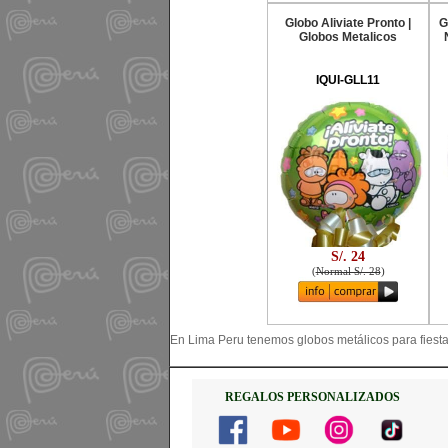
Globo Aliviate Pronto |
G
Globos Metalicos
IQUI-GLL11
S/. 24
(
Normal S/. 28
)
En Lima Peru tenemos globos metálicos para fiesta
REGALOS PERSONALIZADOS