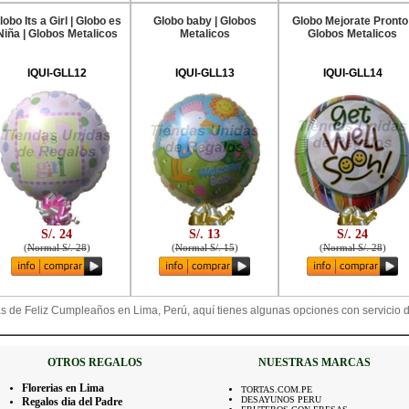
lobo Its a Girl | Globo es
Globo baby | Globos
Globo Mejorate Pronto 
Niña | Globos Metalicos
Metalicos
Globos Metalicos
IQUI-GLL12
IQUI-GLL13
IQUI-GLL14
S/. 24
S/. 13
S/. 24
(
Normal S/. 28
)
(
Normal S/. 15
)
(
Normal S/. 28
)
s de Feliz Cumpleaños en Lima, Perú, aquí tienes algunas opciones con servicio 
OTROS REGALOS
NUESTRAS MARCAS
Florerias en Lima
TORTAS.COM.PE
DESAYUNOS PERU
Regalos dia del Padre