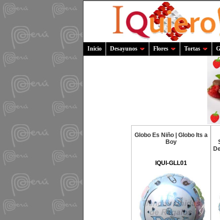
Inicio
Desayunos
Flores
Tortas
G
Globo Es Niño | Globo Its a
Boy
De
IQUI-GLL01