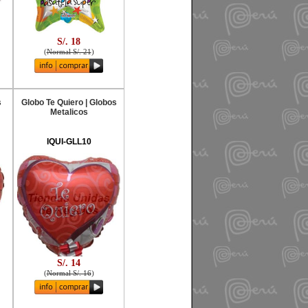
S/. 18
(
Normal S/. 21
)
s
Globo Te Quiero | Globos
Metalicos
IQUI-GLL10
S/. 14
(
Normal S/. 16
)