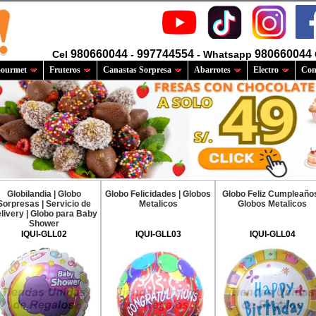
980660044
997744554
980660044
Cel
-
- Whatsapp
ourmet
Fruteros
Canastas Sorpresa
Abarrotes
Electro
Com
Globilandia | Globo
Globo Felicidades | Globos
Globo Feliz Cumpleaños
Sorpresas | Servicio de
Metalicos
Globos Metalicos
livery | Globo para Baby
Shower
IQUI-GLL02
IQUI-GLL03
IQUI-GLL04