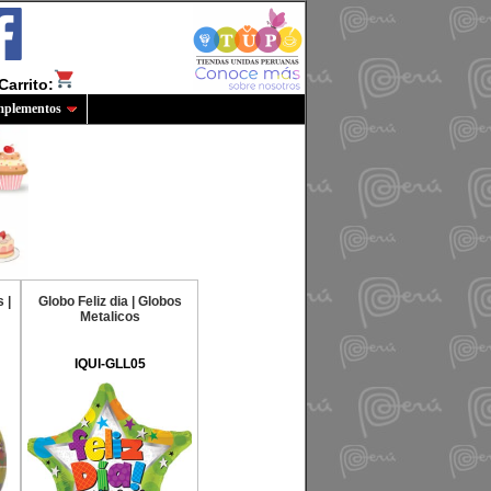
Carrito:
plementos
 |
Globo Feliz dia | Globos
Metalicos
IQUI-GLL05