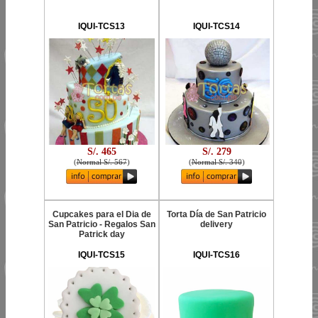
IQUI-TCS13
IQUI-TCS14
S/. 465
S/. 279
(
Normal S/. 567
)
(
Normal S/. 340
)
Cupcakes para el Dia de
Torta Día de San Patricio
San Patricio - Regalos San
delivery
Patrick day
IQUI-TCS15
IQUI-TCS16