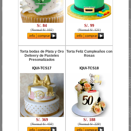
S/. 84
S/. 99
(
Normal S/. 102
)
(
Normal S/. 121
)
Torta bodas de Plata y Oro
Torta Feliz Cumpleaños con
Delivery de Pasteles
Rosas
Presonalizados
IQUI-TCS17
IQUI-TCS18
S/. 369
S/. 188
(
Normal S/. 450
)
(
Normal S/. 229
)