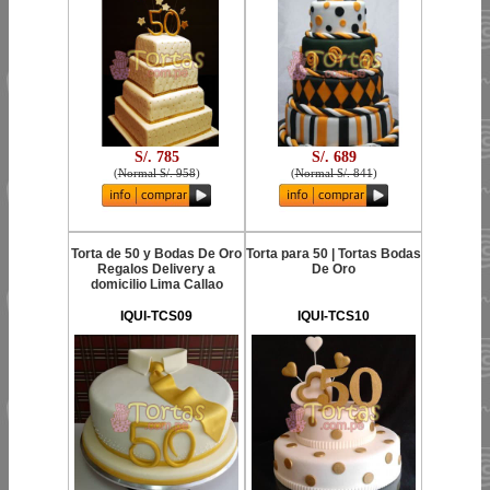
S/. 785
S/. 689
(
Normal S/. 958
)
(
Normal S/. 841
)
Torta de 50 y Bodas De Oro
Torta para 50 | Tortas Bodas
Regalos Delivery a
De Oro
domicilio Lima Callao
IQUI-TCS09
IQUI-TCS10