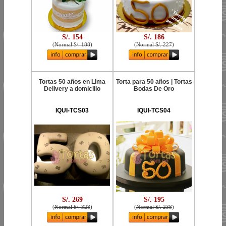
S/. 154
S/. 186
(
Normal S/. 188
)
(
Normal S/. 227
)
Tortas 50 años en Lima
Torta para 50 años | Tortas
Delivery a domicilio
Bodas De Oro
IQUI-TCS03
IQUI-TCS04
S/. 269
S/. 195
(
Normal S/. 328
)
(
Normal S/. 238
)