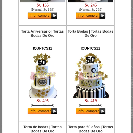
S/. 155
S/. 245
(
Normal S/. 189
)
(
Normal S/. 299
)
Torta Aniversario | Tortas
Torta Bodas | Tortas Bodas
Bodas De Oro
De Oro
IQUI-TCS11
IQUI-TCS12
S/. 495
S/. 419
(
Normal S/. 604
)
(
Normal S/. 511
)
Torta de bodas | Tortas
Torta para 50 años | Tortas
Bodas De Oro
Bodas De Oro