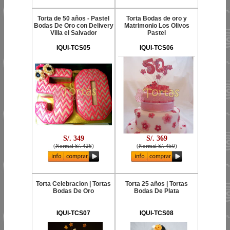
Torta de 50 años - Pastel
Torta Bodas de oro y
Bodas De Oro con Delivery
Matrimonio Los Olivos
Villa el Salvador
Pastel
IQUI-TCS05
IQUI-TCS06
S/. 349
S/. 369
(
Normal S/. 426
)
(
Normal S/. 450
)
Torta Celebracion | Tortas
Torta 25 años | Tortas
Bodas De Oro
Bodas De Plata
IQUI-TCS07
IQUI-TCS08