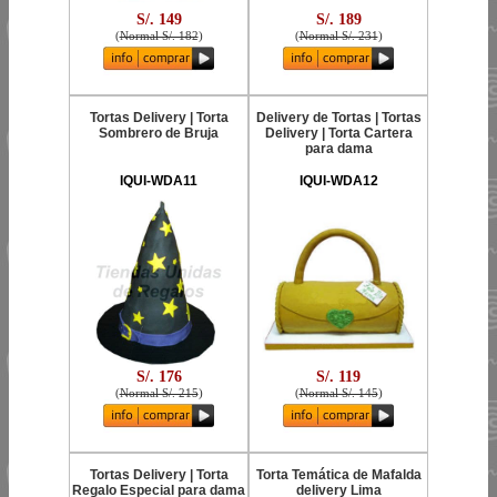
S/. 149
S/. 189
(
Normal S/. 182
)
(
Normal S/. 231
)
Tortas Delivery | Torta
Delivery de Tortas | Tortas
Sombrero de Bruja
Delivery | Torta Cartera
para dama
IQUI-WDA11
IQUI-WDA12
S/. 176
S/. 119
(
Normal S/. 215
)
(
Normal S/. 145
)
Tortas Delivery | Torta
Torta Temática de Mafalda
Regalo Especial para dama
delivery Lima