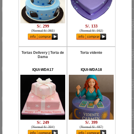
S/. 299
S/. 133
(
Normal S/. 365
)
(
Normal S/. 162
)
Tortas Delivery | Torta de
Torta vidente
Dama
IQUI-WDA17
IQUI-WDA18
S/. 249
S/. 399
(
Normal S/. 304
)
(
Normal S/. 487
)