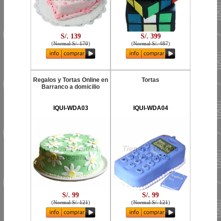
S/. 139
S/. 399
(
Normal S/. 170
)
(
Normal S/. 487
)
Regalos y Tortas Online en
Tortas
Barranco a domicilio
IQUI-WDA03
IQUI-WDA04
S/. 99
S/. 99
(
Normal S/. 121
)
(
Normal S/. 121
)