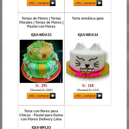
Tortas de Flores | Tortas
Torta temática gato
Florales | Tortas de Flores |
Pastel con Flores
IQUI-WDA33
IQUI-WDA34
S/. 295
S/. 118
(
Normal S/. 360
)
(
Normal S/. 144
)
Torta con flores para
Chicas - Pastel para Dama
con Flores Delivery Lima
IQUI-WFL03