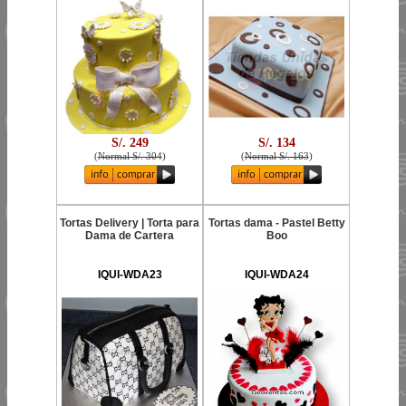
S/. 249
S/. 134
(
Normal S/. 304
)
(
Normal S/. 163
)
Tortas Delivery | Torta para
Tortas dama - Pastel Betty
Dama de Cartera
Boo
IQUI-WDA23
IQUI-WDA24