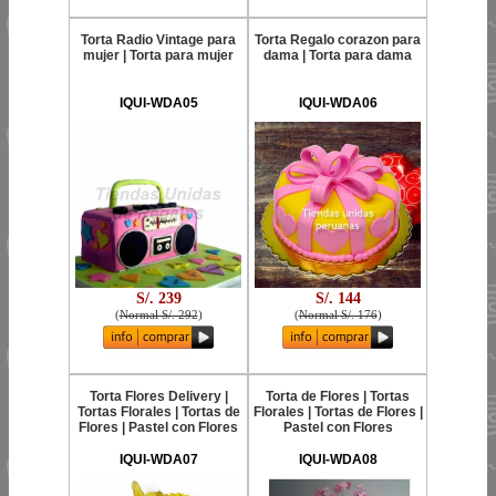
Torta Radio Vintage para
Torta Regalo corazon para
mujer | Torta para mujer
dama | Torta para dama
IQUI-WDA05
IQUI-WDA06
S/. 239
S/. 144
(
Normal S/. 292
)
(
Normal S/. 176
)
Torta Flores Delivery |
Torta de Flores | Tortas
Tortas Florales | Tortas de
Florales | Tortas de Flores |
Flores | Pastel con Flores
Pastel con Flores
IQUI-WDA07
IQUI-WDA08