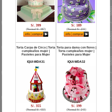
S/. 399
S/. 189
(
Normal S/. 487
)
(
Normal S/. 231
)
Torta Carpa de Circo | Torta
Torta para dama con flores |
cumpleaños mujer |
Torta cumpleaños mujer |
Pasteles para Mujer
Pasteles para Mujer
IQUI-WDA31
IQUI-WDA32
S/. 355
S/. 199
(
Normal S/. 433
)
(
Normal S/. 243
)