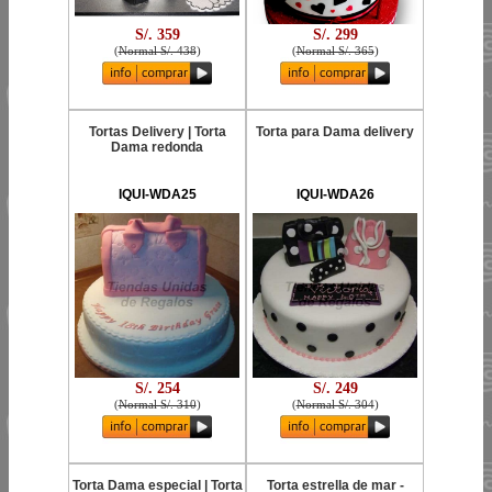
S/. 359
S/. 299
(
Normal S/. 438
)
(
Normal S/. 365
)
Tortas Delivery | Torta
Torta para Dama delivery
Dama redonda
IQUI-WDA25
IQUI-WDA26
S/. 254
S/. 249
(
Normal S/. 310
)
(
Normal S/. 304
)
Torta Dama especial | Torta
Torta estrella de mar -