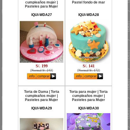
cumpleaños mujer |
Pastel fondo de mar
Pasteles para Mujer
IQUI-WDA27
IQUI-WDA28
S/. 199
S/. 141
(
Normal S/. 243
)
(
Normal S/. 172
)
Torta de Dama | Torta
Torta para mujer | Torta
cumpleaños mujer |
cumpleaños mujer |
Pasteles para Mujer
Pasteles para Mujer
IQUI-WDA29
IQUI-WDA30