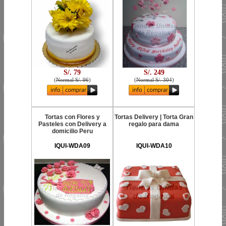
S/. 79
S/. 249
(
Normal S/. 96
)
(
Normal S/. 304
)
Tortas con Flores y
Tortas Delivery | Torta Gran
Pasteles con Delivery a
regalo para dama
domicilio Peru
IQUI-WDA09
IQUI-WDA10