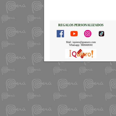
REGALOS PERSONALIZADOS
Mail: iquiero@grameco.com
Whatsapp: 980660044