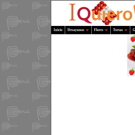
Inicio
Desayunos
Flores
Tortas
G