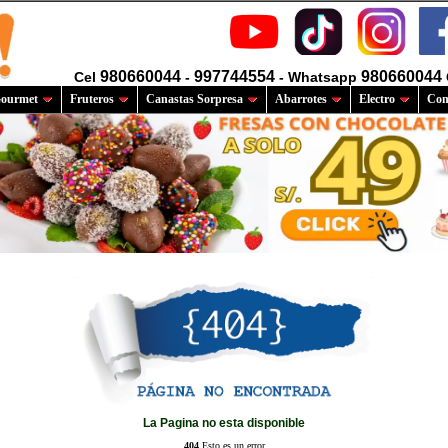
980660044
997744554
980660044
Cel
-
- Whatsapp
ourmet
Fruteros
Canastas Sorpresa
Abarrotes
Electro
Com
La Pagina no esta disponible
404
Esto es un error