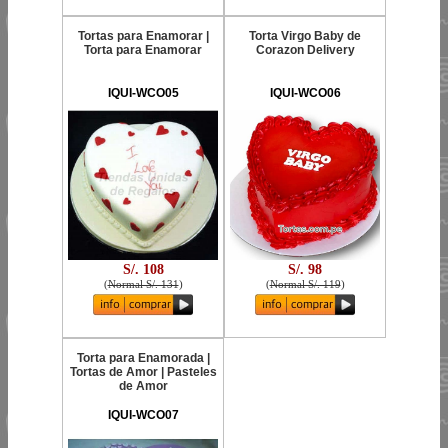
Tortas para Enamorar |
Torta Virgo Baby de
Torta para Enamorar
Corazon Delivery
IQUI-WCO05
IQUI-WCO06
S/. 108
S/. 98
(
Normal S/. 131
)
(
Normal S/. 119
)
Torta para Enamorada |
Tortas de Amor | Pasteles
de Amor
IQUI-WCO07