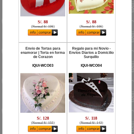
S/. 88
S/. 88
(
Normal S/. 106
)
(
Normal S/. 106
)
Envio de Tortas para
Regalo para mi Novio -
enamorar | Torta en forma
Envíos Diarios a Domicilio
de Corazon
Surquillo
IQUI-WCO03
IQUI-WCO04
S/. 128
S/. 118
(
Normal S/. 155
)
(
Normal S/. 143
)