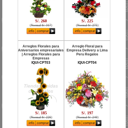
S/. 260
S/. 225
(
Normal S/. 317
)
(
Normal S/. 275
)
Arreglos Florales para
Arreglo Floral para
Aniversarios empresariales
Empresa Delivery a Lima
| Arreglos Florales para
Peru Regalos
Empresas
IQUI-CPT03
IQUI-CPT04
S/. 185
S/. 197
(
Normal S/. 226
)
(
Normal S/. 240
)