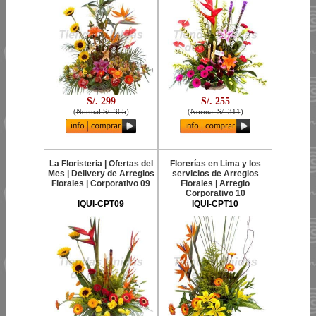
S/. 299
S/. 255
(
Normal S/. 365
)
(
Normal S/. 311
)
La Floristeria | Ofertas del
Florerías en Lima y los
Mes | Delivery de Arreglos
servicios de Arreglos
Florales | Corporativo 09
Florales | Arreglo
Corporativo 10
IQUI-CPT09
IQUI-CPT10