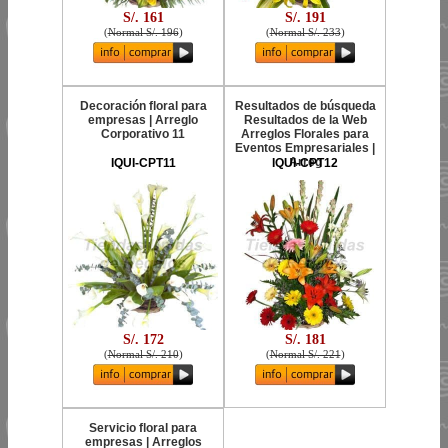
S/. 161
S/. 191
(
Normal S/. 196
)
(
Normal S/. 233
)
Decoración floral para
Resultados de búsqueda
empresas | Arreglo
Resultados de la Web
Corporativo 11
Arreglos Florales para
Eventos Empresariales |
Arreg
IQUI-CPT11
IQUI-CPT12
S/. 172
S/. 181
(
Normal S/. 210
)
(
Normal S/. 221
)
Servicio floral para
empresas | Arreglos