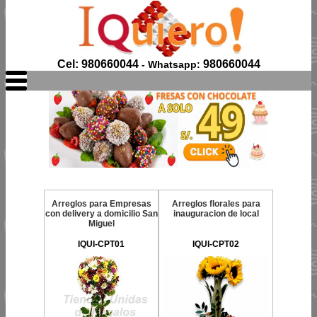
Cel: 980660044
980660044
- Whatsapp:
Arreglos para Empresas
Arreglos florales para
con delivery a domicilio San
inauguracion de local
Miguel
IQUI-CPT01
IQUI-CPT02