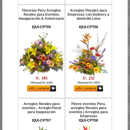
Florerias Peru Arreglos
Arreglos Florales para
florales para Eventos.
Empresas con Delivery a
Inauguración & Aniversario
domicilio Lima
IQUI-CPT05
IQUI-CPT06
S/. 185
S/. 232
(
Normal S/. 226
)
(
Normal S/. 283
)
Arreglos florales para
Flores eventos Peru,
eventos - Arreglo Floral
arreglos florales para
para Inaguracion
eventos | Arreglos para
Empresas
IQUI-CPT07
IQUI-CPT08