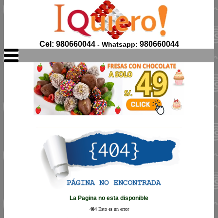
Cel: 980660044
980660044
- Whatsapp:
La Pagina no esta disponible
404
Esto es un error