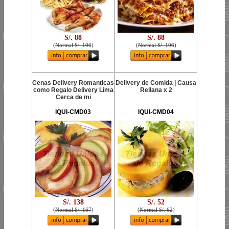
S/. 88
S/. 88
(
Normal S/. 106
)
(
Normal S/. 106
)
Cenas Delivery Romanticas
Delivery de Comida | Causa
como Regalo Delivery Lima
Rellana x 2
Cerca de mi
IQUI-CMD03
IQUI-CMD04
S/. 138
S/. 52
(
Normal S/. 167
)
(
Normal S/. 62
)