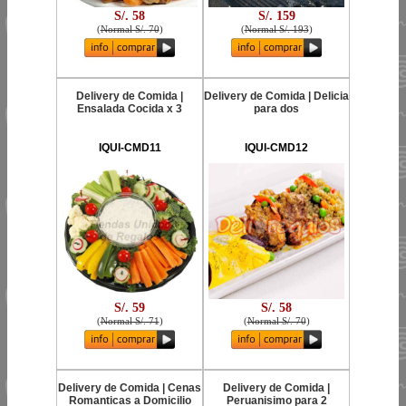
S/. 58
S/. 159
(
Normal S/. 70
)
(
Normal S/. 193
)
Delivery de Comida |
Delivery de Comida | Delicia
Ensalada Cocida x 3
para dos
IQUI-CMD11
IQUI-CMD12
S/. 59
S/. 58
(
Normal S/. 71
)
(
Normal S/. 70
)
Delivery de Comida | Cenas
Delivery de Comida |
Romanticas a Domicilio
Peruanisimo para 2