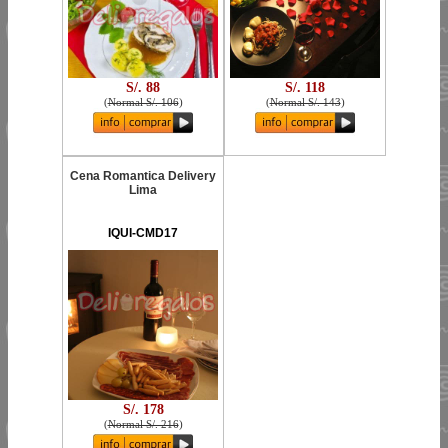
S/. 88
S/. 118
(
Normal S/. 106
)
(
Normal S/. 143
)
Cena Romantica Delivery
Lima
IQUI-CMD17
S/. 178
(
Normal S/. 216
)