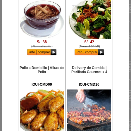
S/. 38
S/. 42
(
Normal S/. 45
)
(
Normal S/. 50
)
Pollo a Domicilio | Alitas de
Delivery de Comida |
Pollo
Parillada Gourmet x 4
IQUI-CMD09
IQUI-CMD10