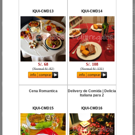
IQUI-CMD13
IQUI-CMD14
S/. 68
S/. 108
(
Normal S/. 82
)
(
Normal S/. 131
)
Cena Romantica
Delivery de Comida | Delicia
Italiana para 2
IQUI-CMD15
IQUI-CMD16