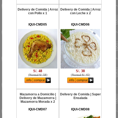
Delivery de Comida | Arroz
Delivery de Comida | Arroz
con Pollo x 1
con Leche x 2
IQUI-CMD05
IQUI-CMD06
S/. 48
S/. 38
(
Normal S/. 58
)
(
Normal S/. 45
)
Mazamorra a Domicilio |
Delivery de Comida | Super
Delivery de Mazamorra |
Ensalada
Mazamorra Morada x 2
IQUI-CMD07
IQUI-CMD08