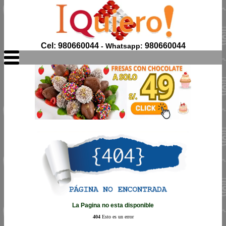
Cel: 980660044
980660044
- Whatsapp:
La Pagina no esta disponible
404
Esto es un error