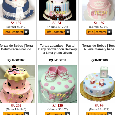
S/. 197
S/. 241
S/. 197
(
Normal S/. 240
)
(
Normal S/. 294
)
(
Normal S/. 240
)
Tortas de Bebes | Torta
Tortas zapatitos - Pastel
Tortas de Bebes | Tort
Bebito recien nacido
Baby Shower con Delivery
Nueva mama y bebe
a Lima y Los Olivos
IQUI-BBT07
IQUI-BBT08
IQUI-BBT09
S/. 202
S/. 129
S/. 99
(
Normal S/. 246
)
(
Normal S/. 157
)
(
Normal S/. 121
)