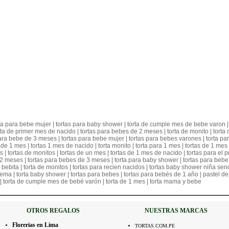
ta para bebe mujer | tortas para baby shower | torta de cumple mes de bebe varon |
rta de primer mes de nacido | tortas para bebes de 2 meses | torta de monito | torta
ara bebe de 3 meses | tortas para bebe mujer | tortas para bebes varones | torta par
e 1 mes | tortas 1 mes de nacido | torta monito | torta para 1 mes | tortas de 1 mes
 | tortas de monitos | tortas de un mes | tortas de 1 mes de nacido | tortas para el 
2 meses | tortas para bebes de 3 meses | torta para baby shower | tortas para bebe 
 bebita | torta de monitos | tortas para recien nacidos | tortas baby shower niña sen
ema | torta baby shower | tortas para bebes | tortas para bebés de 1 año | pastel de
| torta de cumple mes de bebé varón | torta de 1 mes | torta mama y bebe
OTROS REGALOS
NUESTRAS MARCAS
Florerias en Lima
TORTAS.COM.PE