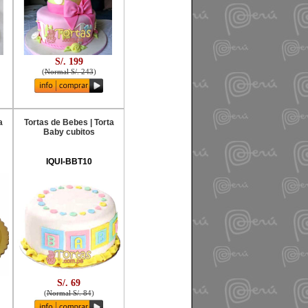
S/. 199
(
Normal S/. 243
)
a
Tortas de Bebes | Torta
Baby cubitos
IQUI-BBT10
S/. 69
(
Normal S/. 84
)