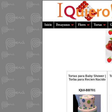
Inicio
Desayunos
Flores
Tortas
G
Tortas para Baby Shower |
T
Torba para Recien Nacido
IQUI-BBT01