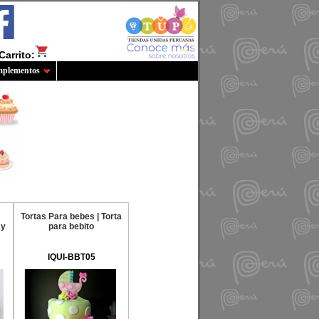
Carrito:
plementos
Tortas Para bebes | Torta
 y
para bebito
IQUI-BBT05