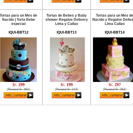
Tortas para un Mes de
Tortas de Bebes y Baby
Tortas para un Mes d
Nacido | Torta Bebe
shower Regalos Delivery
Nacido y Regalos Deliv
especial
Lima y Callao
Lima Callao
IQUI-BBT12
IQUI-BBT13
IQUI-BBT14
S/. 299
S/. 199
S/. 297
(
Normal S/. 365
)
(
Normal S/. 243
)
(
Normal S/. 362
)