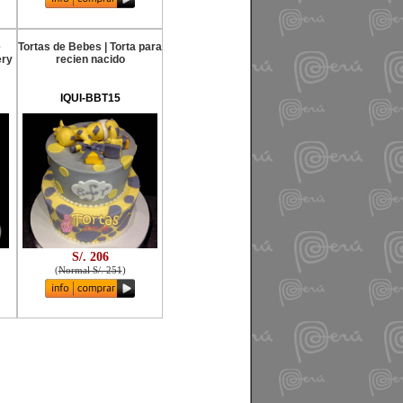
e
Tortas de Bebes | Torta para
ery
recien nacido
IQUI-BBT15
S/. 206
(
Normal S/. 251
)