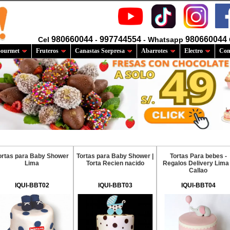
980660044
997744554
980660044
Cel
-
- Whatsapp
ourmet
Fruteros
Canastas Sorpresa
Abarrotes
Electro
Com
ortas para Baby Shower
Tortas para Baby Shower |
Tortas Para bebes -
Lima
Torta Recien nacido
Regalos Delivery Lima
Callao
IQUI-BBT02
IQUI-BBT03
IQUI-BBT04