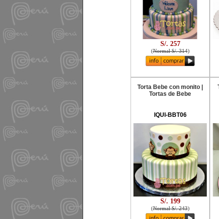
S/. 257
(
Normal S/. 314
)
Torta Bebe con monito |
Tortas de Bebe
IQUI-BBT06
S/. 199
(
Normal S/. 243
)