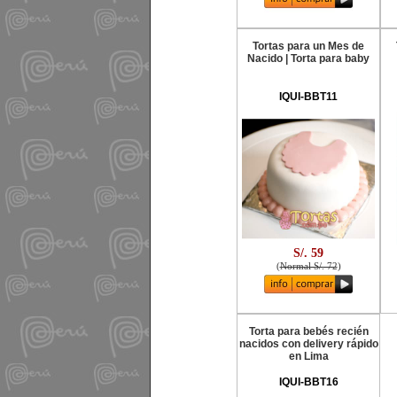
Tortas para un Mes de
Nacido | Torta para baby
IQUI-BBT11
S/. 59
(
Normal S/. 72
)
Torta para bebés recién
nacidos con delivery rápido
en Lima
IQUI-BBT16