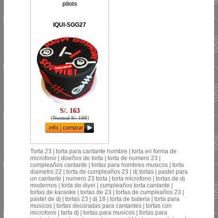
pilots
IQUI-SGG27
S/. 163
(
Normal S/. 198
)
Torta 23 | torta para cantante hombre | torta en forma de
microfono | diseños de torta | torta de numero 23 |
cumpleaños cantante | tortas para hombres musicos | torta
diametro 22 | torta de cumpleaños 23 | dj tortas | pastel para
un cantante | numero 23 torta | torta microfono | tortas de dj
modernos | torta de diyei | cumpleaños torta cantante |
tortas de karaoke | tortas de 23 | tortas de cumpleaños 23 |
pastel de dj | tortas 23 | dj 18 | torta de bateria | torta para
musicos | tortas decoradas para cantantes | tortas con
microfono | tarta dj | tortas para musicos | tortas para