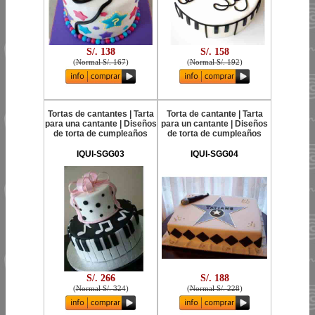
S/. 138
S/. 158
(
Normal S/. 167
)
(
Normal S/. 192
)
Tortas de cantantes | Tarta
Torta de cantante | Tarta
para una cantante | Diseños
para un cantante | Diseños
de torta de cumpleaños
de torta de cumpleaños
IQUI-SGG03
IQUI-SGG04
S/. 266
S/. 188
(
Normal S/. 324
)
(
Normal S/. 228
)