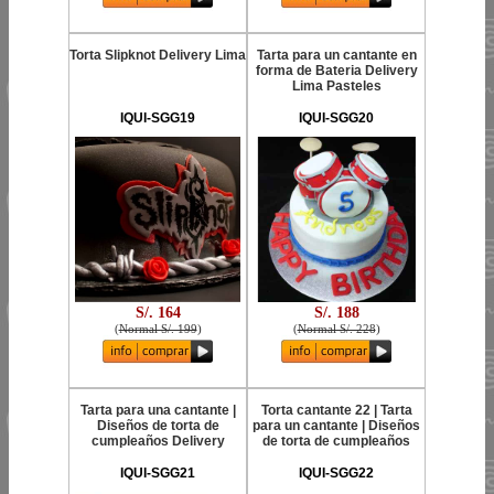
Torta Slipknot Delivery Lima
Tarta para un cantante en
forma de Bateria Delivery
Lima Pasteles
IQUI-SGG19
IQUI-SGG20
S/. 164
S/. 188
(
Normal S/. 199
)
(
Normal S/. 228
)
Tarta para una cantante |
Torta cantante 22 | Tarta
Diseños de torta de
para un cantante | Diseños
cumpleaños Delivery
de torta de cumpleaños
IQUI-SGG21
IQUI-SGG22