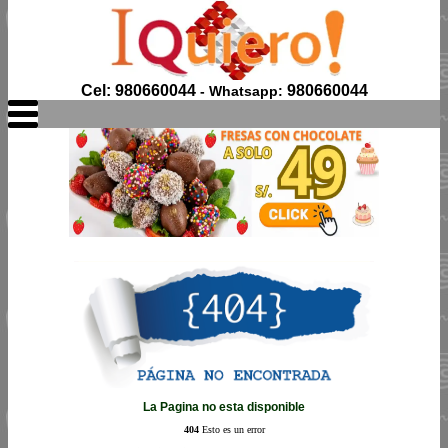
Cel: 980660044
980660044
- Whatsapp:
La Pagina no esta disponible
404
Esto es un error