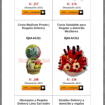
S/. 257
S/. 174
(
Normal S/. 315
)
(
Normal S/. 213
)
Cesta Mejórate Pronto |
Cesta Saludable para
Regalos Delivery
Regalar a domicilio
Miraflores
IQUI-ACI11
IQUI-ACI12
S/. 248
S/. 134
(
Normal S/. 304
)
(
Normal S/. 164
)
Obsequios y Regalos
Detalles Delivery a
Delivery Lima San Isidro
domicilio y regalos