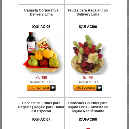
Canasta Corporativa
Frutas para Regalar con
Delivery Lima
Delivery Lima
IQUI-ACI05
IQUI-ACI06
S/. 190
S/. 90
(
Normal S/. 233
)
(
Normal S/. 111
)
Canasta de Frutas para
Canastas Gourmet para
Regalar | Regalo para Dama
regalo Peru - Canasta de
Kit Especial
regalo Recuérdame
IQUI-ACI07
IQUI-ACI08