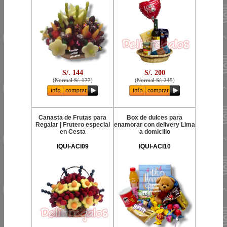
S/. 144
S/. 200
(
Normal S/. 177
)
(
Normal S/. 245
)
Canasta de Frutas para
Box de dulces para
Regalar | Frutero especial
enamorar con delivery Lima
en Cesta
a domicilio
IQUI-ACI09
IQUI-ACI10