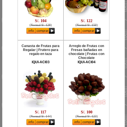
S/. 104
S/. 122
(
Normal S/. 128
)
(
Normal S/. 150
)
Canasta de Frutas para
Arreglo de Frutas con
Regalar | Frutero para
Fresas bañadas en
regalo en taza
chocolate | Frutas con
Chocolate
IQUI-ACI03
IQUI-ACI04
S/. 117
S/. 100
(
Normal S/. 144
)
(
Normal S/. 123
)