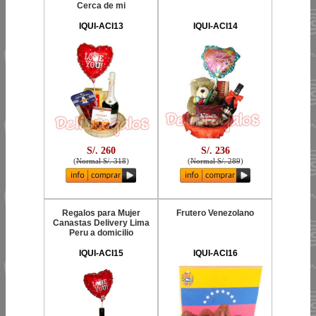
Cerca de mi
IQUI-ACI13
IQUI-ACI14
S/. 260
S/. 236
(
Normal S/. 318
)
(
Normal S/. 289
)
Regalos para Mujer
Frutero Venezolano
Canastas Delivery Lima
Peru a domicilio
IQUI-ACI15
IQUI-ACI16