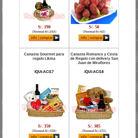
S/. 190
S/. 50
(
Normal S/. 233
)
(
Normal S/. 62
)
Canasta Gourmet para
Canasta Romance y Cesta
regalo Likma
de Regalo con delivery San
Juan de Miraflores
IQUI-ACI17
IQUI-ACI18
S/. 350
S/. 385
(
Normal S/. 428
)
(
Normal S/. 471
)