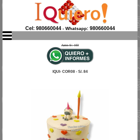
Cel: 980660044
980660044
- Whatsapp:
Antes S/. 103
IQUI- COR08 - S/. 84