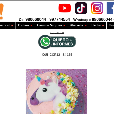
980660044
997744554
980660044
Cel
-
- Whatsapp
ourmet
Fruteros
Canastas Sorpresa
Abarrotes
Electro
Com
Antes S/. 165
IQUI- COR12 - S/. 135