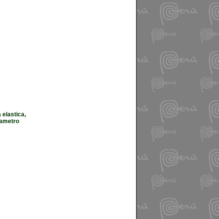
 elastica,
iametro