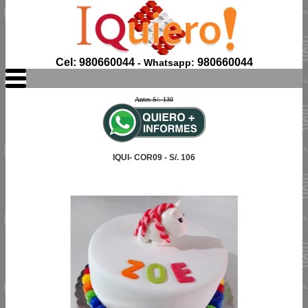
Cel: 980660044
980660044
- Whatsapp:
Antes S/. 130
IQUI- COR09 - S/. 106