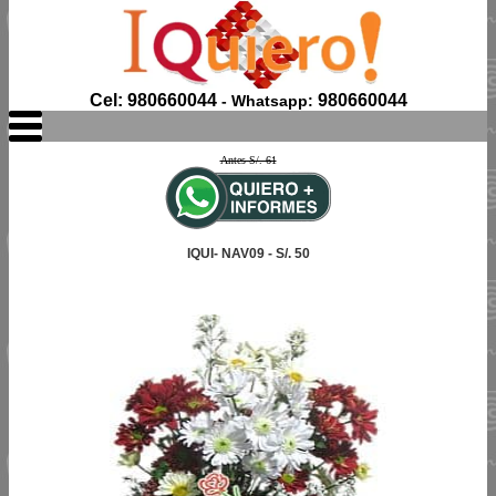
Cel: 980660044
980660044
- Whatsapp:
Antes S/. 61
IQUI- NAV09 - S/. 50